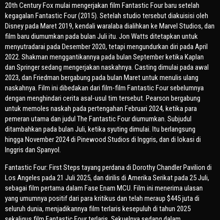
20th Century Fox mulai mengerjakan film Fantastic Four baru setelah
kegagalan Fantastic Four (2015). Setelah studio tersebut diakuisisi oleh
Disney pada Maret 2019, kendali waralaba dialihkan ke Marvel Studios, dan
film baru diumumkan pada bulan Juli itu. Jon Watts ditetapkan untuk
menyutradarai pada Desember 2020, tetapi mengundurkan diri pada April
2022. Shakman menggantikannya pada bulan September ketika Kaplan
dan Springer sedang mengerjakan naskahnya. Casting dimulai pada awal
2023, dan Friedman bergabung pada bulan Maret untuk menulis ulang
naskahnya. Film ini dibedakan dari film-film Fantastic Four sebelumnya
dengan menghindari cerita asal-usul tim tersebut. Pearson bergabung
untuk memoles naskah pada pertengahan Februari 2024, ketika para
pemeran utama dan judul The Fantastic Four diumumkan. Subjudul
ditambahkan pada bulan Juli, ketika syuting dimulai. Itu berlangsung
hingga November 2024 di Pinewood Studios di Inggris, dan di lokasi di
Inggris dan Spanyol.
Fantastic Four: First Steps tayang perdana di Dorothy Chandler Pavilion di
Los Angeles pada 21 Juli 2025, dan dirilis di Amerika Serikat pada 25 Juli,
sebagai film pertama dalam Fase Enam MCU. Film ini menerima ulasan
yang umumnya positif dari para kritikus dan telah meraup $445 juta di
seluruh dunia, menjadikannya film terlaris kesepuluh di tahun 2025
sekaligus film Fantastic Four terlaris. Sekuelnya sedang dalam