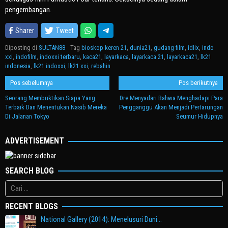
pengembangan.
Sharer
Tweet
Diposting di
SULTAN88
Tag
bioskop keren 21
,
dunia21
,
gudang film
,
idlix
,
indo
xxi
,
indofilm
,
indoxxi terbaru
,
kaca21
,
layarkaca
,
layarkaca 21
,
layarkaca21
,
lk21
indonesia
,
lk21 indoxxi
,
lk21 xxi
,
rebahin
Navigasi
Pos sebelumnya
Pos berikutnya
pos
Seorang Membuktikan Siapa Yang
Dre Menyadari Bahwa Menghadapi Para
Terbaik Dan Menentukan Nasib Mereka
Pengganggu Akan Menjadi Pertarungan
Di Jalanan Tokyo
Seumur Hidupnya
ADVERTISEMENT
SEARCH BLOG
Cari
untuk:
RECENT BLOGS
National Gallery (2014): Menelusuri Duni…