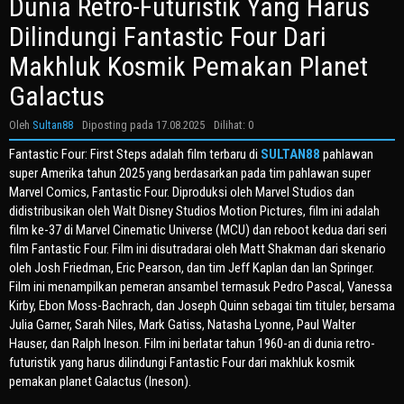
Dunia Retro-Futuristik Yang Harus
Dilindungi Fantastic Four Dari
Makhluk Kosmik Pemakan Planet
Galactus
Oleh
Sultan88
Diposting pada
17.08.2025
Dilihat: 0
Fantastic Four: First Steps adalah film terbaru di
SULTAN88
pahlawan
super Amerika tahun 2025 yang berdasarkan pada tim pahlawan super
Marvel Comics, Fantastic Four. Diproduksi oleh Marvel Studios dan
didistribusikan oleh Walt Disney Studios Motion Pictures, film ini adalah
film ke-37 di Marvel Cinematic Universe (MCU) dan reboot kedua dari seri
film Fantastic Four. Film ini disutradarai oleh Matt Shakman dari skenario
oleh Josh Friedman, Eric Pearson, dan tim Jeff Kaplan dan Ian Springer.
Film ini menampilkan pemeran ansambel termasuk Pedro Pascal, Vanessa
Kirby, Ebon Moss-Bachrach, dan Joseph Quinn sebagai tim tituler, bersama
Julia Garner, Sarah Niles, Mark Gatiss, Natasha Lyonne, Paul Walter
Hauser, dan Ralph Ineson. Film ini berlatar tahun 1960-an di dunia retro-
futuristik yang harus dilindungi Fantastic Four dari makhluk kosmik
pemakan planet Galactus (Ineson).