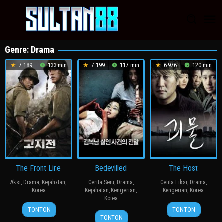
Loncat
ke
konten
Genre: Drama
7.189
133 min
7.199
117 min
6.976
120 min
The Front Line
Bedevilled
The Host
Aksi
,
Drama
,
Kejahatan
,
Cerita Seru
,
Drama
,
Cerita Fiksi
,
Drama
,
Korea
Kejahatan
,
Kengerian
,
Kengerian
,
Korea
Korea
20
장
27
봉
TONTON
TONTON
19
장
Jul
훈
Jul
준
TONTON