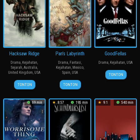
Hacksaw Ridge
Pan’s Labyrinth
GoodFellas
Drama
,
Kejahatan
,
Drama
,
Fantasi
,
Drama
,
Kejahatan
,
USA
Sejarah
,
Australia
,
Kejahatan
,
Mexico
,
12
Martin
United Kingdom
,
USA
Spain
,
USA
TONTON
Sep
Scorsese
7
Mel
11
Guillermo
TONTON
TONTON
1990
Oct
Gibson
Oct
del
2016
2006
Toro
69 min
8.57
195 min
9.1
540 min