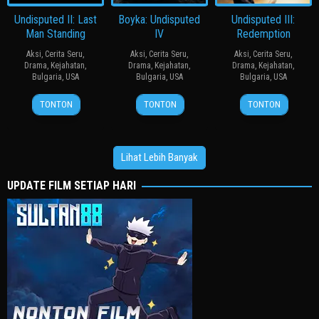
Undisputed II: Last
Boyka: Undisputed
Undisputed III:
Man Standing
IV
Redemption
Aksi
,
Cerita Seru
,
Aksi
,
Cerita Seru
,
Aksi
,
Cerita Seru
,
Drama
,
Kejahatan
,
Drama
,
Kejahatan
,
Drama
,
Kejahatan
,
Bulgaria
,
USA
Bulgaria
,
USA
Bulgaria
,
USA
11
Isaac
1
Tim
17
Isaac
TONTON
TONTON
TONTON
Apr
Florentine
Aug
Man
Apr
Florentine
2006
2016
2010
Lihat Lebih Banyak
UPDATE FILM SETIAP HARI