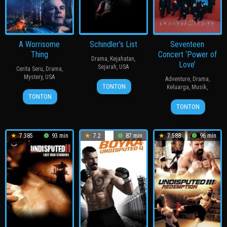
A Worrisome
Schindler’s List
Seventeen
Thing
Concert ‘Power of
Drama
,
Kejahatan
,
Love’
Sejarah
,
USA
Cerita Seru
,
Drama
,
Mystery
,
USA
Adventure
,
Drama
,
15
Steven
TONTON
Keluarga
,
Musik
,
25
Jacob
Dec
Spielberg
TONTON
14
Jan
Egbert
1993
TONTON
Nov
2022
2021
7.385
93 min
7.2
87 min
7.588
96 min