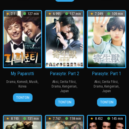
Aug
철
2011
2006
호
2010
수
7.1
127 min
6.991
117 min
7.049
109 min
My Paparotti
Parasyte: Part 2
Parasyte: Part 1
Drama
,
Komedi
,
Musik
,
Aksi
,
Cerita Fiksi
,
Aksi
,
Cerita Fiksi
,
Korea
Drama
,
Kengerian
,
Drama
,
Kengerian
,
Japan
Japan
14
윤
TONTON
25
Takashi
29
Takashi
Mar
종
TONTON
TONTON
Apr
Yamazaki
Nov
Yamazaki
2013
찬
2015
2014
8.193
131 min
7.767
118 min
8.452
145 min