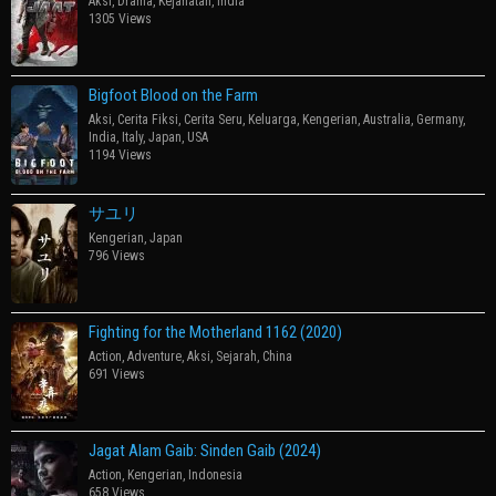
Aksi
,
Drama
,
Kejahatan
,
India
1305 Views
Bigfoot Blood on the Farm
Aksi
,
Cerita Fiksi
,
Cerita Seru
,
Keluarga
,
Kengerian
,
Australia
,
Germany
,
India
,
Italy
,
Japan
,
USA
1194 Views
サユリ
Kengerian
,
Japan
796 Views
Fighting for the Motherland 1162 (2020)
Action
,
Adventure
,
Aksi
,
Sejarah
,
China
691 Views
Jagat Alam Gaib: Sinden Gaib (2024)
Action
,
Kengerian
,
Indonesia
658 Views