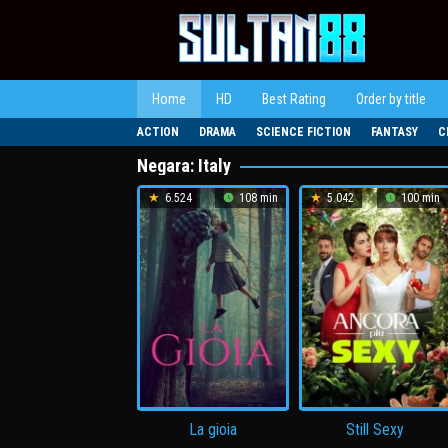
Loncat
ke
konten
Home
HD
Best Rating
Order by title
ACTION
DRAMA
SCIENCE FICTION
FANTASY
C
Negara:
Italy
6.524
108 min
5.042
100 min
La gioia
Still Sexy