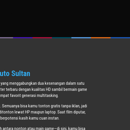
aume
tchevsky
uto Sultan
oner yang menggabungkan dua kesenangan dalam satu
ster terbaru dengan kualitas HD sambil bermain game
pat favorit generasi multitasking.
t. Semuanya bisa kamu tonton gratis tanpa iklan, jadi
ditonton lewat HP maupun laptop. Saat film diputar,
 berpotensi kasih kamu cuan instan.
ih antara nonton atau main game—di sini, kamu bisa