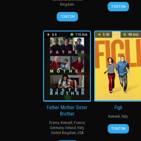
13
Matteo
Kingdom
TONTON
Feb
Garrone
20
Paolo
TONTON
2004
May
Sorrentino
2015
6.6
110 min
5.95
98 min
Father Mother Sister
Figli
Brother
Komedi
,
Italy
Drama
,
Komedi
,
France
,
23
Cecilia
Germany
,
Ireland
,
Italy
,
TONTON
United Kingdom
,
USA
Jan
Luberto
2020