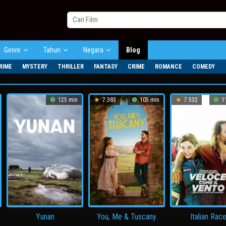
Genre
Tahun
Negara
Blog
RIME
MYSTERY
THRILLER
FANTASY
CRIME
ROMANCE
COMEDY
125 min
7.383
105 min
7.532
11
Yunan
You, Me & Tuscany
Italian Rac