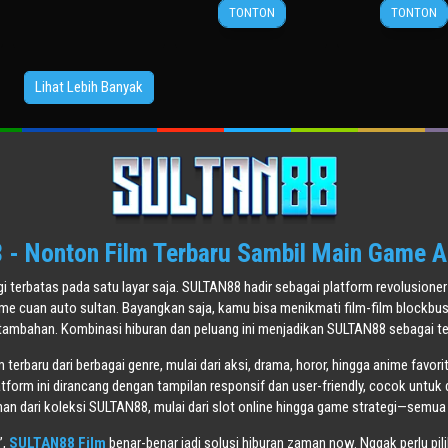
17
Laurent
27
Guill
TONTON
TONTON
Oct
Tirard
Dec
Maida
2012
2023
Lihat Lebih Banyak
- Nonton Film Terbaru Sambil Main Game A
agi terbatas pada satu layar saja. SULTAN88 hadir sebagai platform revolusi
ame cuan auto sultan. Bayangkan saja, kamu bisa menikmati film-film blockbu
tambahan. Kombinasi hiburan dan peluang ini menjadikan SULTAN88 sebagai tem
terbaru dari berbagai genre, mulai dari aksi, drama, horor, hingga anime favori
atform ini dirancang dengan tampilan responsif dan user-friendly, cocok untuk 
n dari koleksi SULTAN88, mulai dari slot online hingga game strategi—semua
”,
SULTAN88 Film
benar-benar jadi solusi hiburan zaman now. Nggak perlu pil