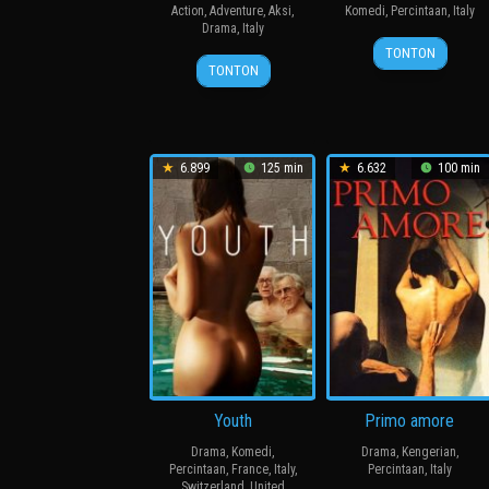
Action
,
Adventure
,
Aksi
,
Komedi
,
Percintaan
,
Italy
Drama
,
Italy
12
Michela
TONTON
12
Nicolangelo
Jun
Andreozzi
TONTON
Feb
Gelormini
2026
2026
6.899
125 min
6.632
100 min
Youth
Primo amore
Drama
,
Komedi
,
Drama
,
Kengerian
,
Percintaan
,
France
,
Italy
,
Percintaan
,
Italy
Switzerland
,
United