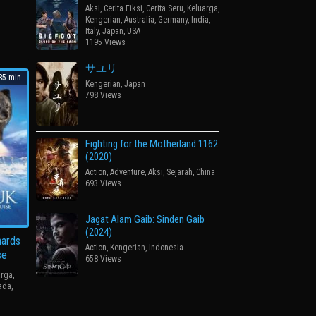
Aksi
,
Cerita Fiksi
,
Cerita Seru
,
Keluarga
,
o
Kengerian
,
Australia
,
Germany
,
India
,
Italy
,
Japan
,
USA
1195 Views
サユリ
5 min
Kengerian
,
Japan
798 Views
Fighting for the Motherland 1162
(2020)
Action
,
Adventure
,
Aksi
,
Sejarah
,
China
693 Views
Jagat Alam Gaib: Sinden Gaib
(2024)
nards
Action
,
Kengerian
,
Indonesia
se
658 Views
arga
,
ada
,