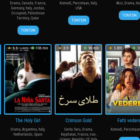
Drama
,
Canada
,
France
,
Komedi
,
Percintaan
,
Italy
,
Aksi
,
Drama
,
Ita
Germany
,
Italy
,
Jordan
,
USA
7
Matt
Occupied
,
Palestinian
TONTON
9
Kat
Territory
,
Qatar
Apr
Rover
TONTON
Apr
Coiro
2016
13
Ameer
TONTON
2026
Nov
Fakher
2025
Eldin
6.6
106 min
6.9
96 min
5.891
10
The Holy Girl
Crimson Gold
Fatti veder
Drama
,
Argentina
,
Italy
,
Cerita Seru
,
Drama
,
Komedi
,
Percintaan
Netherlands
,
Spain
Kejahatan
,
France
,
Iran
,
6
Tizia
Islamic Republic Of
,
Italy