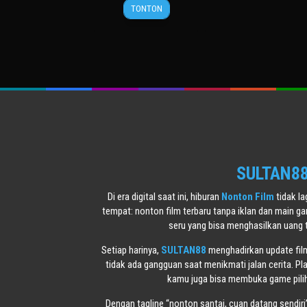
1
Theodor
TONTON
Dec
Bittner
2025
Rosser
SULTAN88 
Di era digital saat ini, hiburan
Nonton Film
tidak l
tempat: nonton film terbaru tanpa iklan dan main g
seru yang bisa menghasilkan uang 
Setiap harinya,
SULTAN88
menghadirkan update film 
tidak ada gangguan saat menikmati jalan cerita. Pl
kamu juga bisa membuka game piliha
Dengan tagline “nonton santai, cuan datang sendiri