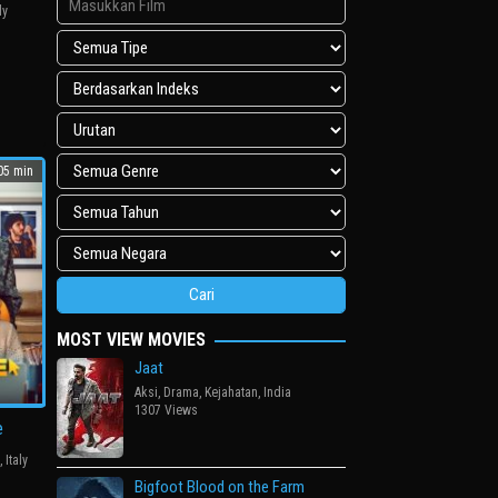
ly
eo
e
5 min
MOST VIEW MOVIES
Jaat
Aksi
,
Drama
,
Kejahatan
,
India
1307 Views
e
,
Italy
Bigfoot Blood on the Farm
no