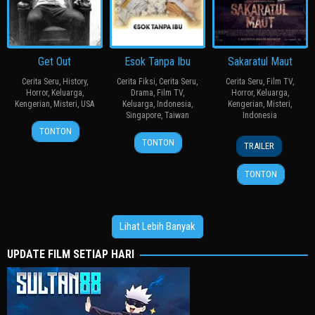
Get Out
Esok Tanpa Ibu
Sakaratul Maut
Cerita Seru
,
History
,
Cerita Fiksi
,
Cerita Seru
,
Cerita Seru
,
Film TV
,
Horror
,
Keluarga
,
Drama
,
Film TV
,
Horror
,
Keluarga
,
Kengerian
,
Misteri
,
USA
Keluarga
,
Indonesia
,
Kengerian
,
Misteri
,
Singapore
,
Taiwan
Indonesia
24
Jordan
TONTON
22
何
1
Sidharta
Feb
Peele
TONTON
TRAILER
Jan
蔚
Aug
Tata
2017
2026
庭
2024
TONTON
Lihat Lebih Banyak
UPDATE FILM SETIAP HARI