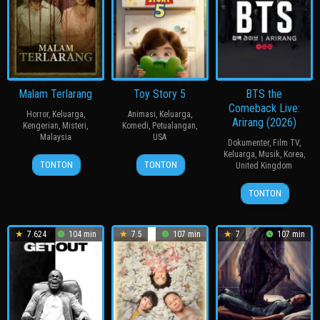
Malam Terlarang
Toy Story 5
BTS the
Comeback Live:
Horror
,
Keluarga
,
Animasi
,
Keluarga
,
Arirang (2026)
Kengerian
,
Misteri
,
Komedi
,
Petualangan
,
Malaysia
USA
Dokumenter
,
Film TV
,
Keluarga
,
Musik
,
Korea
,
27
Nurhanisham
17
Andrew
TONTON
TONTON
United Kingdom
Oct
Muhammad
Jun
Stanton
21
Hamish
2025
2026
TONTON
Mar
Hamilton
2026
7.624
104 min
7.5
107 min
7
107 min