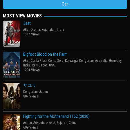
MOST VIEW MOVIES
Jaat
Aksi
,
Drama
,
Kejahatan
,
India
1317 Views
Bigfoot Blood on the Farm
Aksi
,
Cerita Fiksi
,
Cerita Seru
,
Keluarga
,
Kengerian
,
Australia
,
Germany
,
India
,
Italy
,
Japan
,
USA
1201 Views
サユリ
Kengerian
,
Japan
807 Views
Fighting for the Motherland 1162 (2020)
Action
,
Adventure
,
Aksi
,
Sejarah
,
China
699 Views