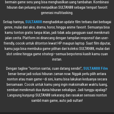
bermain game seru yang bisa menghasilkan uang tambahan. Kombinasi
hiburan dan peluang ini menjadikan SULTAN88 sebagai tempat favorit
generasi multitasking.
Setiap harinya,
SULTAN88
menghadirkan update film terbaru dari berbagai
genre, mulai dari aksi, drama, horor, hingga anime favorit. Semuanya bisa
kamu tonton gratis tanpa iklan, jadi tidak ada gangguan saat menikmati
jalan cerita. Platform ini dirancang dengan tampilan responsif dan user-
friendly, cocok untuk ditonton lewat HP maupun laptop. Saat film diputar,
kamu juga bisa membuka game pilihan dari koleksi SULTAN88, mulai dari
slot online hingga game strategi—semua berpotensi kasih kamu cuan
instan.
Dengan tagline “nonton santai, cuan datang sendiri”,
SULTAN88 Film
benar-benar jadi solusi hiburan zaman now. Nggak perlu pilih antara
nonton atau main game—di sini, kamu bisa lakukan keduanya secara
bersamaan. Cocok untuk kamu yang ingin maksimalkan waktu luang,
sembari menikmati dua dunia hiburan sekaligus. Jadi tunggu apalagi?
Langsung kunjungi SULTAN88 sekarang dan rasakan sensasi nonton
sambil main game, auto jadi sultan!