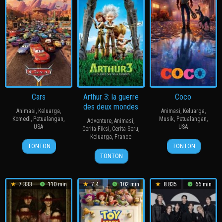
Cars
Arthur 3: la guerre
Coco
des deux mondes
Animasi
,
Keluarga
,
Animasi
,
Keluarga
,
Komedi
,
Petualangan
,
Musik
,
Petualangan
,
Adventure
,
Animasi
,
USA
USA
Cerita Fiksi
,
Cerita Seru
,
Keluarga
,
France
8
John
27
Seong-
TONTON
TONTON
Luc
Jun
Lasseter
Oct
Young
TONTON
Besson
2006
2017
Kim
7.333
110 min
7.4
102 min
8.835
66 min