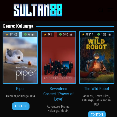
Loncat
ke
konten
Genre: Keluarga
8.142
6 min
9.1
540 min
8.314
102 min
Piper
Seventeen
The Wild Robot
Concert ‘Power of
Animasi
,
Keluarga
,
USA
Animasi
,
Cerita Fiksi
,
Love’
Keluarga
,
Petualangan
,
16
Alan
USA
TONTON
Adventure
,
Drama
,
Jun
Barillaro
Keluarga
,
Musik
,
12
Chris
TONTON
2016