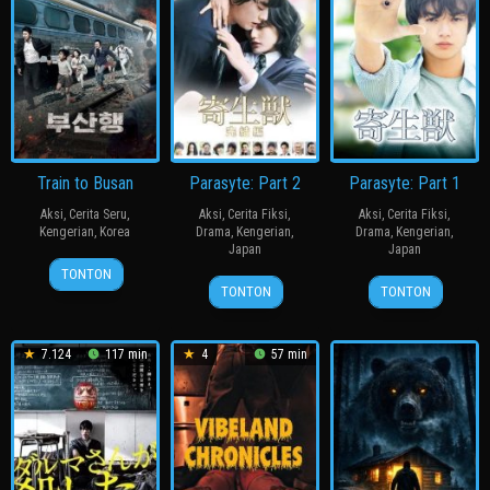
Train to Busan
Parasyte: Part 2
Parasyte: Part 1
Aksi
,
Cerita Seru
,
Aksi
,
Cerita Fiksi
,
Aksi
,
Cerita Fiksi
,
Kengerian
,
Korea
Drama
,
Kengerian
,
Drama
,
Kengerian
,
Japan
Japan
20
연
TONTON
25
Takashi
29
Takashi
Jul
상
TONTON
TONTON
Apr
Yamazaki
Nov
Yamazaki
2016
호
2015
2014
7.124
117 min
4
57 min