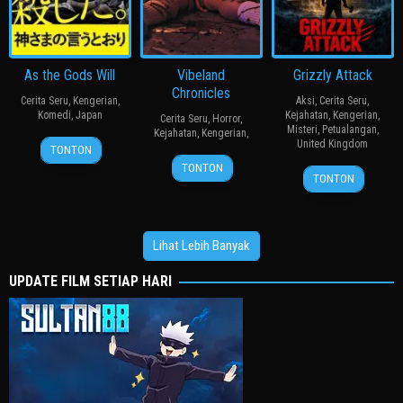
As the Gods Will
Vibeland
Grizzly Attack
Chronicles
Cerita Seru
,
Kengerian
,
Aksi
,
Cerita Seru
,
Komedi
,
Japan
Kejahatan
,
Kengerian
,
Cerita Seru
,
Horror
,
Misteri
,
Petualangan
,
Kejahatan
,
Kengerian
,
15
三
United Kingdom
TONTON
2
Nov
池
TONTON
15
Peter
TONTON
Jan
2014
崇
May
Borak
2026
史
2026
Lihat Lebih Banyak
UPDATE FILM SETIAP HARI