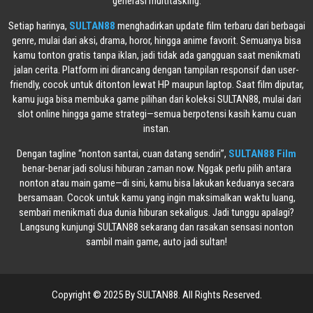
generasi multitasking.
Setiap harinya,
SULTAN88
menghadirkan update film terbaru dari berbagai
genre, mulai dari aksi, drama, horor, hingga anime favorit. Semuanya bisa
kamu tonton gratis tanpa iklan, jadi tidak ada gangguan saat menikmati
jalan cerita. Platform ini dirancang dengan tampilan responsif dan user-
friendly, cocok untuk ditonton lewat HP maupun laptop. Saat film diputar,
kamu juga bisa membuka game pilihan dari koleksi SULTAN88, mulai dari
slot online hingga game strategi—semua berpotensi kasih kamu cuan
instan.
Dengan tagline “nonton santai, cuan datang sendiri”,
SULTAN88 Film
benar-benar jadi solusi hiburan zaman now. Nggak perlu pilih antara
nonton atau main game—di sini, kamu bisa lakukan keduanya secara
bersamaan. Cocok untuk kamu yang ingin maksimalkan waktu luang,
sembari menikmati dua dunia hiburan sekaligus. Jadi tunggu apalagi?
Langsung kunjungi SULTAN88 sekarang dan rasakan sensasi nonton
sambil main game, auto jadi sultan!
Copyright © 2025 By SULTAN88. All Rights Reserved.