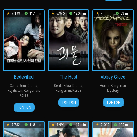
Dec
Burton
朗
2007
7.199
117 min
6.976
120 min
4
83 min
Bedevilled
The Host
Abbey Grace
Cerita Seru
,
Drama
,
Cerita Fiksi
,
Drama
,
Horror
,
Kengerian
,
Kejahatan
,
Kengerian
,
Kengerian
,
Korea
Mystery
,
Korea
27
봉
1
Stephen
TONTON
TONTON
19
장
Jul
준
Apr
Durham
TONTON
Aug
철
2006
호
2016
2010
수
7.752
118 min
6.991
117 min
7.049
109 min