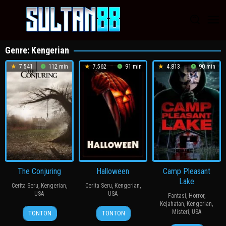
Loncat
ke
konten
Genre: Kengerian
7.541
112 min
7.562
91 min
4.813
90 min
The Conjuring
Halloween
Camp Pleasant
Lake
Cerita Seru
,
Kengerian
,
Cerita Seru
,
Kengerian
,
USA
USA
Fantasi
,
Horror
,
Kejahatan
,
Kengerian
,
18
Jeff
24
John
Misteri
,
USA
TONTON
TONTON
Jul
Bilger
Oct
Carpenter