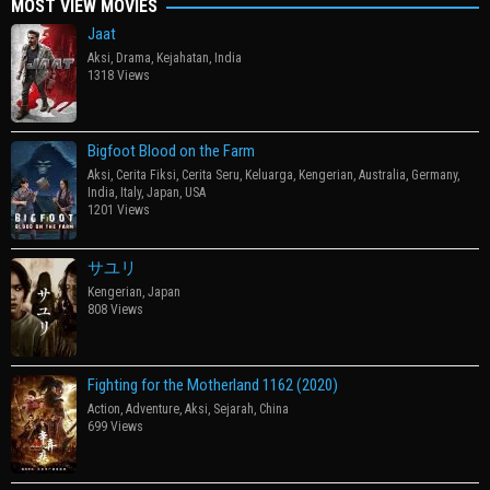
MOST VIEW MOVIES
Jaat
Aksi
,
Drama
,
Kejahatan
,
India
1318 Views
Bigfoot Blood on the Farm
Aksi
,
Cerita Fiksi
,
Cerita Seru
,
Keluarga
,
Kengerian
,
Australia
,
Germany
,
India
,
Italy
,
Japan
,
USA
1201 Views
サユリ
Kengerian
,
Japan
808 Views
Fighting for the Motherland 1162 (2020)
Action
,
Adventure
,
Aksi
,
Sejarah
,
China
699 Views