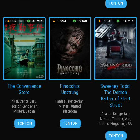
27
Thomas
2013
1978
TONTON
Feb
Walton
2024
5.2
83 min
8.294
82 min
7.181
116 min
The Convenience
Pinocchio:
Sweeney Todd:
Store
Unstrung
The Demon
Barber of Fleet
Aksi
,
Cerita Seru
,
Fantasi
,
Kengerian
,
Street
Horror
,
Kengerian
,
Misteri
,
United
Misteri
,
Japan
Kingdom
Drama
,
Kengerian
,
Misteri
,
Thriller
,
War
,
20
永
22
Rhys
TONTON
TONTON
United Kingdom
,
USA
Feb
江
Jul
Frake-
21
Tim
2026
二
2026
Waterfield
TONTON