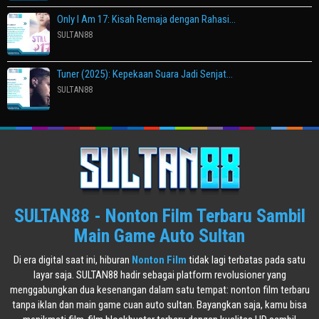
Only I Am 17: Kisah Remaja dengan Rahasi…
SULTAN88
Tuner (2025): Kepekaan Suara Jadi Senjat…
SULTAN88
SULTAN88 - Nonton Film Terbaru Sambil
Main Game Auto Sultan
Di era digital saat ini, hiburan
Nonton Film
tidak lagi terbatas pada satu
layar saja. SULTAN88 hadir sebagai platform revolusioner yang
menggabungkan dua kesenangan dalam satu tempat: nonton film terbaru
tanpa iklan dan main game cuan auto sultan. Bayangkan saja, kamu bisa