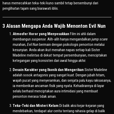
harus memecahkan teka-teki kuno sambil tetap bersembunyi dari
penglihatan tajam sang biarawati iblis.
3 Alasan Mengapa Anda Wajib Menonton Evil Nun
Atmosfer Horor yang Menyesakkan
Film ini ahli dalam
membangun
suspense
. Alih-alih hanya mengandalkan
jump scare
murahan,
Evil Nun
bermain dengan psikologis penonton melalui
kesunyian. Anda akan ikut menahan napas setiap kali Sister
Madeline melintas di dekat tempat persembunyian, menciptakan
ketegangan yang konsisten dari awal hingga akhir.
Desain Karakter yang Ikonik dan Mengerikan
Sister Madeline
adalah sosok antagonis yang sangat kuat. Dengan jubah hitam,
wajah pucat yang menyeramkan, dan senjata palu kayu raksasanya,
ia memberikan ancaman fisik yang nyata. Kehadirannya di layar
selalu berhasil menciptakan aura intimidasi yang membuat
penonton merasa tidak aman.
Teka-Teki dan Misteri Kelam
Di balik aksi kejar-kejaran yang
mendebarkan, terdapat alur cerita tentang rahasia gelap di balik