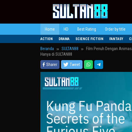
Loncat
ke
konten
Home
HD
Best Rating
Order by title
ACTION
DRAMA
SCIENCE FICTION
FANTASY
C
Beranda
SULTAN88
Film Penuh Dengan Animasi
Hanya di SULTAN88
Sharer
Tweet