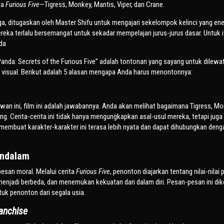
ta
Furious Five
—Tigress, Monkey, Mantis, Viper, dan Crane.
aga, ditugaskan oleh Master Shifu untuk mengajari sekelompok kelinci yang ene
eka terlalu bersemangat untuk sekadar mempelajari jurus-jurus dasar. Untuk it
da
Panda: Secrets of the Furious Five” adalah tontonan yang sayang untuk dilewa
n visual. Berikut adalah 5 alasan mengapa Anda harus menontonnya:
wan ini, film ini adalah jawabannya. Anda akan melihat bagaimana Tigress, Mo
ng. Cerita-cerita ini tidak hanya mengungkapkan asal-usul mereka, tetapi juga
 membuat karakter-karakter ini terasa lebih nyata dan dapat dihubungkan deng
endalam
pesan moral. Melalui cerita
Furious Five
, penonton diajarkan tentang nilai-nilai 
 menjadi berbeda, dan menemukan kekuatan dari dalam diri. Pesan-pesan ini d
uk penonton dari segala usia.
anchise