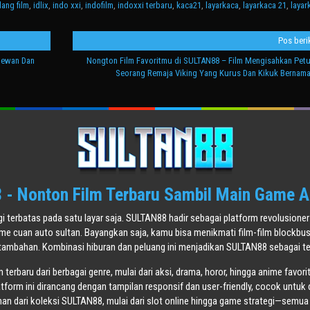
ang film
,
idlix
,
indo xxi
,
indofilm
,
indoxxi terbaru
,
kaca21
,
layarkaca
,
layarkaca 21
,
layar
Pos beri
Hewan Dan
Nongton Film Favoritmu di SULTAN88 – Film Mengisahkan Pet
Seorang Remaja Viking Yang Kurus Dan Kikuk Bernam
- Nonton Film Terbaru Sambil Main Game A
agi terbatas pada satu layar saja. SULTAN88 hadir sebagai platform revolusi
ame cuan auto sultan. Bayangkan saja, kamu bisa menikmati film-film blockbu
tambahan. Kombinasi hiburan dan peluang ini menjadikan SULTAN88 sebagai tem
terbaru dari berbagai genre, mulai dari aksi, drama, horor, hingga anime favori
atform ini dirancang dengan tampilan responsif dan user-friendly, cocok untuk 
n dari koleksi SULTAN88, mulai dari slot online hingga game strategi—semua