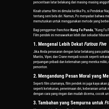
penceritaan latar belakang dari masing-masing anggo
Kisah utama film ini dimulai ketika Po, si Pendekar N
tentang seni bela diri. Namun, Po menyadari bahwa mer
memutuskan untuk menggunakan metode yang berbe
Bagi penggemar
franchise
Kung Fu Panda
, “Kung Fu 
Film pendek ini menawarkan lebih dari sekadar hibura
1. Mengenal Lebih Dekat
Furious Five
Jika Anda penasaran dengan latar belakang para pahla
Mantis, Viper, dan Crane menjadi sosok seperti sekara
perjuangan pribadi dan kelemahan yang mereka miliki,
penonton.
2. Mengandung Pesan Moral yang M
Seperti film utamanya, film pendek ini juga kaya akan 
seperti ketekunan, penerimaan diri, keberanian untuk
dengan cara yang ringan dan mudah dicerna, cocok unt
3. Tambahan yang Sempurna untuk
Fr