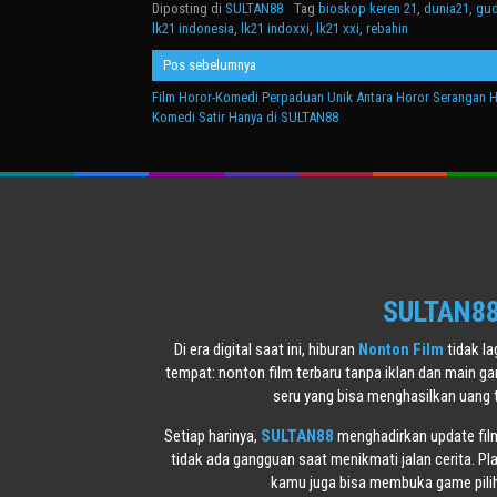
Diposting di
SULTAN88
Tag
bioskop keren 21
,
dunia21
,
gud
lk21 indonesia
,
lk21 indoxxi
,
lk21 xxi
,
rebahin
Navigasi
Pos sebelumnya
pos
Film Horor-Komedi Perpaduan Unik Antara Horor Serangan 
Komedi Satir Hanya di SULTAN88
SULTAN88 
Di era digital saat ini, hiburan
Nonton Film
tidak l
tempat: nonton film terbaru tanpa iklan dan main g
seru yang bisa menghasilkan uang 
Setiap harinya,
SULTAN88
menghadirkan update film 
tidak ada gangguan saat menikmati jalan cerita. Pl
kamu juga bisa membuka game piliha