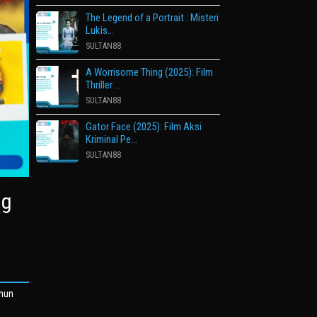
The Legend of a Portrait : Misteri
Lukis…
SULTAN88
A Worrisome Thing (2025): Film
Thriller …
SULTAN88
Gator Face (2025): Film Aksi
Kriminal Pe…
SULTAN88
ng
ahun