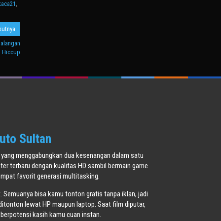
kaca21
,
kutnya
ualangan
a Hiccup
uto Sultan
oner yang menggabungkan dua kesenangan dalam satu
ster terbaru dengan kualitas HD sambil bermain game
pat favorit generasi multitasking.
t. Semuanya bisa kamu tonton gratis tanpa iklan, jadi
ditonton lewat HP maupun laptop. Saat film diputar,
 berpotensi kasih kamu cuan instan.