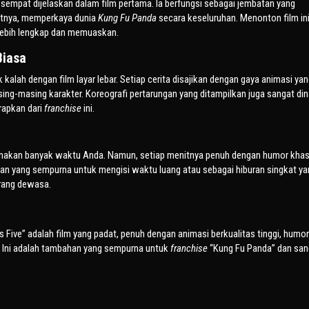
k sempat dijelaskan dalam film pertama. Ia berfungsi sebagai jembatan yang
atnya, memperkaya dunia
Kung Fu Panda
secara keseluruhan. Menonton film in
ebih lengkap dan memuaskan.
Biasa
kalah dengan film layar lebar. Setiap cerita disajikan dengan gaya animasi ya
ing-masing karakter. Koreografi pertarungan yang ditampilkan juga sangat di
rapkan dari
franchise
ini.
n memakan banyak waktu Anda. Namun, setiap menitnya penuh dengan humor kha
nan yang sempurna untuk mengisi waktu luang atau sebagai hiburan singkat y
rang dewasa.
us Five” adalah film yang padat, penuh dengan animasi berkualitas tinggi, humo
. Ini adalah tambahan yang sempurna untuk
franchise
“Kung Fu Panda” dan san