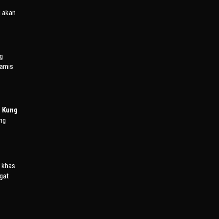
i akan
ng
namis
s
Kung
ang
r khas
gat