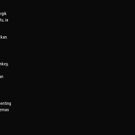
rgik
u, ia
tkan.
nkey,
an
penting
ikemas