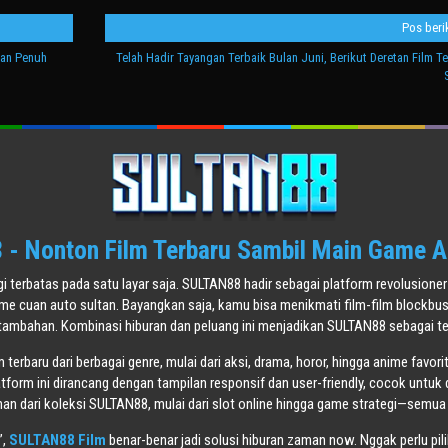
Pos beri
dan Penuh
Telah Hadir Tayangan Terbaik Bulan Juni, Berikut Deretan Film Te
- Nonton Film Terbaru Sambil Main Game A
agi terbatas pada satu layar saja. SULTAN88 hadir sebagai platform revolusi
ame cuan auto sultan. Bayangkan saja, kamu bisa menikmati film-film blockbu
tambahan. Kombinasi hiburan dan peluang ini menjadikan SULTAN88 sebagai tem
terbaru dari berbagai genre, mulai dari aksi, drama, horor, hingga anime favori
atform ini dirancang dengan tampilan responsif dan user-friendly, cocok untuk 
n dari koleksi SULTAN88, mulai dari slot online hingga game strategi—semua
”,
SULTAN88 Film
benar-benar jadi solusi hiburan zaman now. Nggak perlu pil