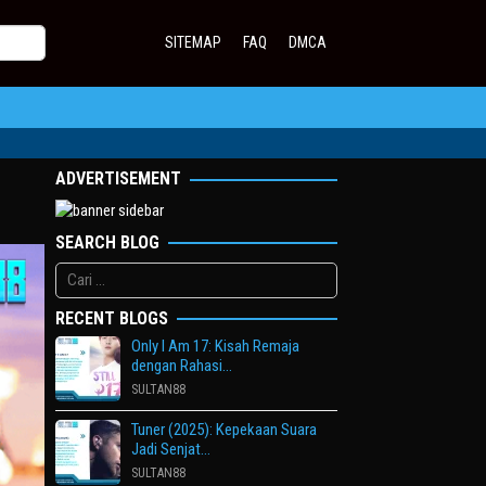
SITEMAP
FAQ
DMCA
ADVERTISEMENT
SEARCH BLOG
Cari
untuk:
RECENT BLOGS
Only I Am 17: Kisah Remaja
dengan Rahasi…
SULTAN88
Tuner (2025): Kepekaan Suara
Jadi Senjat…
SULTAN88