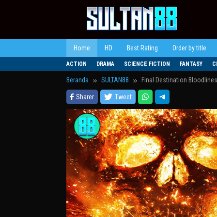
Loncat
ke
konten
Home
HD
Best Rating
Order by title
ACTION
DRAMA
SCIENCE FICTION
FANTASY
C
Beranda
SULTAN88
Final Destination Bloodlin
Sharer
Tweet