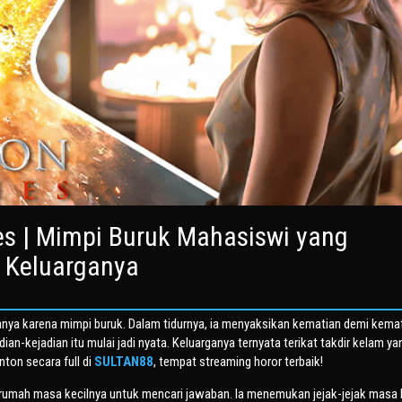
nes | Mimpi Buruk Mahasiswi yang
 Keluarganya
anya karena mimpi buruk. Dalam tidurnya, ia menyaksikan kematian demi kemat
an-kejadian itu mulai jadi nyata. Keluarganya ternyata terikat takdir kelam ya
nton secara full di
SULTAN88
, tempat streaming horor terbaik!
rumah masa kecilnya untuk mencari jawaban. Ia menemukan jejak-jejak masa l