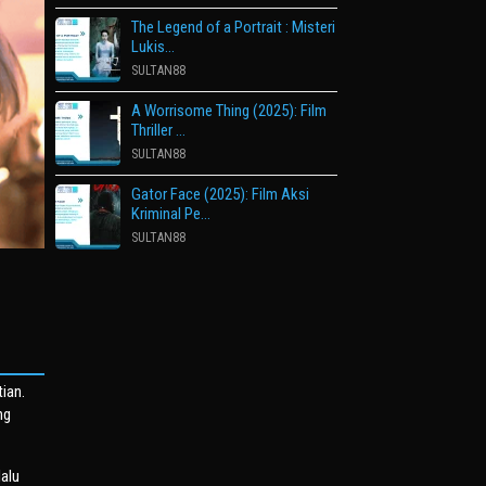
The Legend of a Portrait : Misteri
Lukis…
SULTAN88
A Worrisome Thing (2025): Film
Thriller …
SULTAN88
Gator Face (2025): Film Aksi
Kriminal Pe…
SULTAN88
ian.
ng
alu