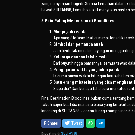
yang menyimpan tragedi. Semua kematian dalam keluarg
Lewat SULTAN88, kamu bisa ikut menyusun misteri b
5 Poin Paling Mencekam di Bloodlines
Mimpi jadi realita
Apa yang Stefanie lihat di mimpi terjadi keesok
Simbol dan pertanda aneh
Jam berdetak mundur, bayangan menggantung, hi
Keluarga dengan takdir mati
Dari buyut hingga pamannya, semua tewas dalam
Pengejaran waktu yang bikin panik
Ia cuma punya waktu hitungan hari sebelum sik
Satu orang misterius yang bisa menghenti
Siapa dia? Dan kenapa tahu cara memutus ranta
Final Destination Bloodlines bukan cuma tentang kem
tokoh super kuat dia manusia biasa yang ketakutan 
langsung di SULTAN88. Jangan tunggu sampai nasib bu
Sharer
Tweet
Diposting di
SULTAN88