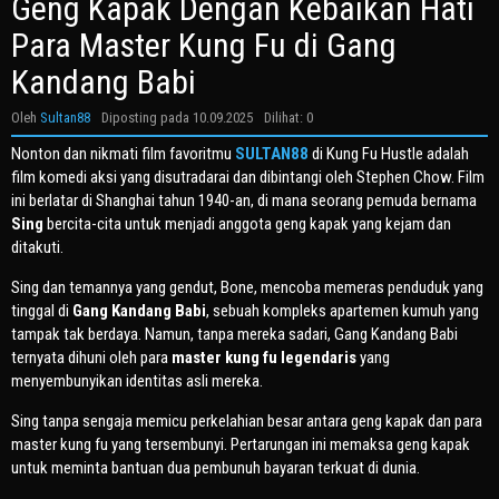
Geng Kapak Dengan Kebaikan Hati
Para Master Kung Fu di Gang
Kandang Babi
Oleh
Sultan88
Diposting pada
10.09.2025
Dilihat: 0
Nonton dan nikmati film favoritmu
SULTAN88
di Kung Fu Hustle adalah
film komedi aksi yang disutradarai dan dibintangi oleh Stephen Chow. Film
ini berlatar di Shanghai tahun 1940-an, di mana seorang pemuda bernama
Sing
bercita-cita untuk menjadi anggota geng kapak yang kejam dan
ditakuti.
Sing dan temannya yang gendut, Bone, mencoba memeras penduduk yang
tinggal di
Gang Kandang Babi
, sebuah kompleks apartemen kumuh yang
tampak tak berdaya. Namun, tanpa mereka sadari, Gang Kandang Babi
ternyata dihuni oleh para
master kung fu legendaris
yang
menyembunyikan identitas asli mereka.
Sing tanpa sengaja memicu perkelahian besar antara geng kapak dan para
master kung fu yang tersembunyi. Pertarungan ini memaksa geng kapak
untuk meminta bantuan dua pembunuh bayaran terkuat di dunia.