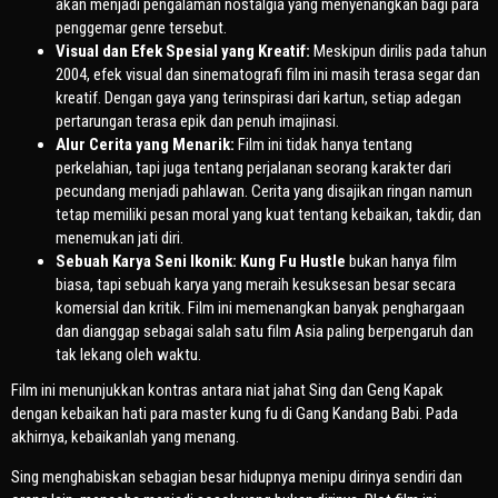
akan menjadi pengalaman nostalgia yang menyenangkan bagi para
penggemar genre tersebut.
Visual dan Efek Spesial yang Kreatif:
Meskipun dirilis pada tahun
2004, efek visual dan sinematografi film ini masih terasa segar dan
kreatif. Dengan gaya yang terinspirasi dari kartun, setiap adegan
pertarungan terasa epik dan penuh imajinasi.
Alur Cerita yang Menarik:
Film ini tidak hanya tentang
perkelahian, tapi juga tentang perjalanan seorang karakter dari
pecundang menjadi pahlawan. Cerita yang disajikan ringan namun
tetap memiliki pesan moral yang kuat tentang kebaikan, takdir, dan
menemukan jati diri.
Sebuah Karya Seni Ikonik:
Kung Fu Hustle
bukan hanya film
biasa, tapi sebuah karya yang meraih kesuksesan besar secara
komersial dan kritik. Film ini memenangkan banyak penghargaan
dan dianggap sebagai salah satu film Asia paling berpengaruh dan
tak lekang oleh waktu.
Film ini menunjukkan kontras antara niat jahat Sing dan Geng Kapak
dengan kebaikan hati para master kung fu di Gang Kandang Babi. Pada
akhirnya, kebaikanlah yang menang.
Sing menghabiskan sebagian besar hidupnya menipu dirinya sendiri dan