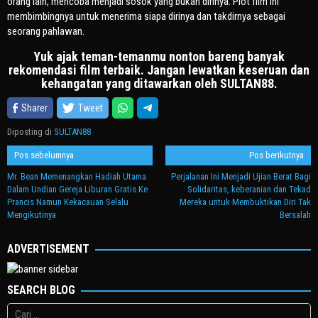
orang lain, mencoba menjadi sosok yang bukan dirinya. Plot film ini
membimbingnya untuk menerima siapa dirinya dan takdirnya sebagai
seorang pahlawan.
Yuk ajak teman-temanmu nonton bareng banyak
rekomendasi film terbaik. Jangan lewatkan keseruan dan
kehangatan yang ditawarkan oleh SULTAN88.
Sharer
Tweet
Diposting di
SULTAN88
Navigasi
Pos sebelumnya
Pos berikutnya
pos
Mr. Bean Memenangkan Hadiah Utama
Perjalanan Ini Menjadi Ujian Berat Bagi
Dalam Undian Gereja Liburan Gratis Ke
Solidaritas, keberanian dan Tekad
Prancis Namun Kekacauan Selalu
Mereka untuk Membuktikan Diri Tak
Mengikutinya
Bersalah
ADVERTISEMENT
SEARCH BLOG
Cari