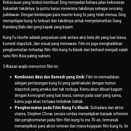
Kekacauan yang timbul membuat Sing menyadari bahwa jalan kekerasan
bukanlah takdirnya. Ia justru harus menerima takdirnya sebagai seorang
pahlawan. Dengan bimbingan para master kung fu yang telah menua, Sing
mempelajari kung fu terkuat dan takdirnya untuk menyelamatkan Gang
Kandang Babi dari geng kapak yang kejam.
Kung Fu Hustle adalah perpaduan unik antara aksi bela diri yang luar biasa,
komedi slapstick, dan visual yang menawan. Film ini juga menghadirkan
penghormatan terhadap film-film kung fu klasik dan berhasil menjadi salah
satu film Asia paling sukses.
5 Alasan wajib menonton film ini :
Kombinasi Aksi dan Komedi yang Unik:
Film ini memadukan
adegan pertarungan kung fu yang spektakuler dengan humor
slapstick yang jenaka dan tak terduga. Kamu akan dibuat kagum
dengan koreografi yang luar biasa, namun pada saat yang sama,
kamu juga akan tertawa terbahak-bahak.
Penghormatan pada Film Kung Fu Klasik:
Sutradara dan aktor
utama, Stephen Chow, secara cerdas menyelipkan banyak referensi
dan penghormatan pada film-film kung fu era 70-an, termasuk
menampilkan para aktor veteran dari masa kejayaan film kung fu. Ini