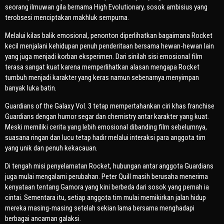
seorang ilmuwan gila bernama High Evolutionary, sosok ambisius yang
terobsesi menciptakan makhluk sempurna.
Melalui kilas balik emosional, penonton diperlihatkan bagaimana Rocket
kecil menjalani kehidupan penuh penderitaan bersama hewan-hewan lain
yang juga menjadi korban eksperimen. Dari sinilah sisi emosional film
terasa sangat kuat karena memperlihatkan alasan mengapa Rocket
tumbuh menjadi karakter yang keras namun sebenarnya menyimpan
banyak luka batin.
Guardians of the Galaxy Vol. 3
tetap mempertahankan ciri khas franchise
Guardians dengan humor segar dan chemistry antar karakter yang kuat.
Meski memiliki cerita yang lebih emosional dibanding film sebelumnya,
suasana ringan dan lucu tetap hadir melalui interaksi para anggota tim
yang unik dan penuh kekacauan.
Di tengah misi penyelamatan Rocket, hubungan antar anggota Guardians
juga mulai mengalami perubahan. Peter Quill masih berusaha menerima
kenyataan tentang Gamora yang kini berbeda dari sosok yang pernah ia
cintai. Sementara itu, setiap anggota tim mulai memikirkan jalan hidup
mereka masing-masing setelah sekian lama bersama menghadapi
berbagai ancaman galaksi.