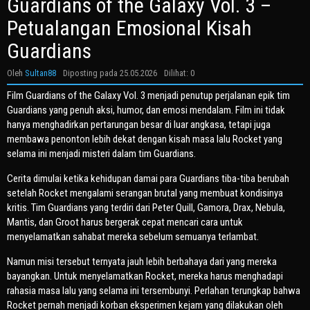
Guardians of the Galaxy Vol. 3 –
Petualangan Emosional Kisah
Guardians
Oleh
Sultan88
Diposting pada
25.05.2026
Dilihat: 0
Film
Guardians of the Galaxy Vol. 3
menjadi penutup perjalanan epik tim
Guardians yang penuh aksi, humor, dan emosi mendalam. Film ini tidak
hanya menghadirkan pertarungan besar di luar angkasa, tetapi juga
membawa penonton lebih dekat dengan kisah masa lalu Rocket yang
selama ini menjadi misteri dalam tim Guardians.
Cerita dimulai ketika kehidupan damai para Guardians tiba-tiba berubah
setelah Rocket mengalami serangan brutal yang membuat kondisinya
kritis. Tim Guardians yang terdiri dari Peter Quill, Gamora, Drax, Nebula,
Mantis, dan Groot harus bergerak cepat mencari cara untuk
menyelamatkan sahabat mereka sebelum semuanya terlambat.
Namun misi tersebut ternyata jauh lebih berbahaya dari yang mereka
bayangkan. Untuk menyelamatkan Rocket, mereka harus menghadapi
rahasia masa lalu yang selama ini tersembunyi. Perlahan terungkap bahwa
Rocket pernah menjadi korban eksperimen kejam yang dilakukan oleh