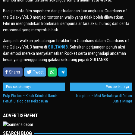
mampu membuat tertawa sekaligus terharu dalam satu waktu.
Bagi pecinta film superhero dan petualangan luar angkasa,
Guardians of
the Galaxy Vol. 3
menjadi tontonan wajib yang tidak boleh dilewatkan.
Film ini menghadirkan kombinasi sempurna antara aksi, humor, dan cerita
emosional yang menyentuh hati.
Jangan lewatkan petualangan terakhir tim Guardians dalam
Guardians of
the Galaxy Vol. 3
hanya di
SULTAN88
. Saksikan perjuangan penuh aksi
dan emosi mereka menyelamatkan Rocket serta menghadapi ancaman
besar yang mengguncang galaksi sekarang juga di SULTAN88.
Sharer
Tweet
Navigasi
Pos sebelumnya
Pos berikutnya
pos
Pulp Fiction – Kisah Kriminal Ikonik
Inception – Misi Berbahaya di Dalam
Penuh Dialog dan Kekacauan
Dunia Mimpi
ADVERTISEMENT
SEARCH BLOG