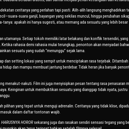
ekatan ceritanya yang perlahan tapi pasti. Alih-alih langsung menghadirkan te
ecil—suara-suara ganjil, bayangan yang sekilas muncul, hingga perubahan sika
ya-tanya: apakah ini hanya sugesti, atau memang ada sesuatu yang lebih besar
an utamanya. Setiap tokoh memiliki latar belakang dan konflik tersendiri, yang
i. Ketika rahasia demi rahasia mulai terungkap, penonton akan menyadari bahw
lainkan sesuatu yang sudah “menunggu” sejak lama.
ap dan setting lokasi yang sempit untuk menciptakan rasa terjebak. Ditambah
sa hidup dan mampu membuat jantung berdebar. Tidak heran jika banyak penon
ng menakut-nakuti. Film ini juga menyisipkan pesan tentang rasa penasaran 
ya. Keinginan untuk membuktikan sesuatu yang dianggap tidak nyata, justru
ganggu.
h pilihan yang tepat untuk menguji adrenalin. Ceritanya yang tidak klise, dipa
 masuk dalam daftar tontonan wajib.
n
HARUSNYA HOROR
sekarang juga dan rasakan sendiri sensasi tegang yang b
ini mungkin akan terus teringat bahkan setelah filmnya selesai!