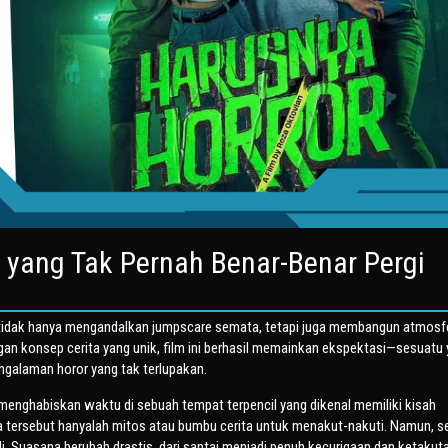
yang Tak Pernah Benar-Benar Pergi
 tidak hanya mengandalkan jumpscare semata, tetapi juga membangun atmosf
n konsep cerita yang unik, film ini berhasil memainkan ekspektasi—sesuatu
engalaman horor yang tak terlupakan.
menghabiskan waktu di sebuah tempat terpencil yang dikenal memiliki kisah
tersebut hanyalah mitos atau bumbu cerita untuk menakut-nakuti. Namun, se
di. Suasana berubah drastis, dari santai menjadi penuh kecurigaan dan ketakut