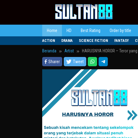
Loncat
ke
konten
Home
HD
Best Rating
Order by title
ACTION
DRAMA
SCIENCE FICTION
FANTASY
C
Beranda
Artist
HARUSNYA HOROR – Teror yang T
Sharer
Tweet