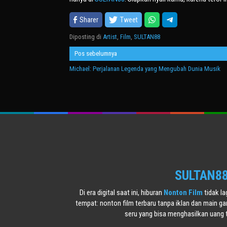
Sharer
Tweet
Diposting di
Artist
,
Film
,
SULTAN88
Navigasi
Pos sebelumnya
pos
Michael: Perjalanan Legenda yang Mengubah Dunia Musik
SULTAN88 
Di era digital saat ini, hiburan
Nonton Film
tidak l
tempat: nonton film terbaru tanpa iklan dan main g
seru yang bisa menghasilkan uang 