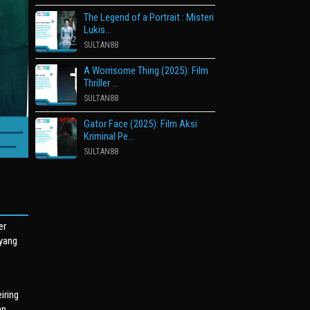
The Legend of a Portrait : Misteri
Lukis…
SULTAN88
A Worrisome Thing (2025): Film
Thriller …
SULTAN88
Gator Face (2025): Film Aksi
Kriminal Pe…
SULTAN88
er
 yang
iring
an.