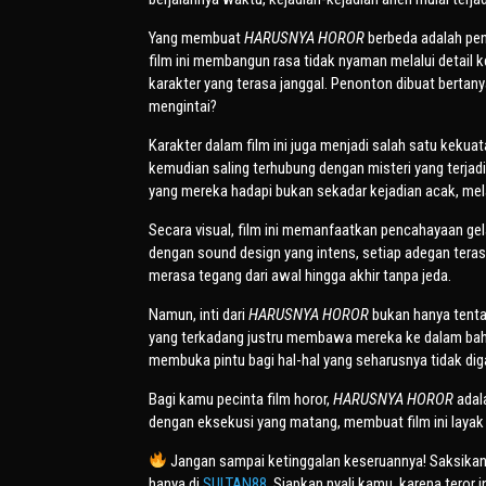
Yang membuat
HARUSNYA HOROR
berbeda adalah pend
film ini membangun rasa tidak nyaman melalui detail k
karakter yang terasa janggal. Penonton dibuat bertan
mengintai?
Karakter dalam film ini juga menjadi salah satu kekuat
kemudian saling terhubung dengan misteri yang terjad
yang mereka hadapi bukan sekadar kejadian acak, me
Secara visual, film ini memanfaatkan pencahayaan gel
dengan sound design yang intens, setiap adegan tera
merasa tegang dari awal hingga akhir tanpa jeda.
Namun, inti dari
HARUSNYA HOROR
bukan hanya tenta
yang terkadang justru membawa mereka ke dalam baha
membuka pintu bagi hal-hal yang seharusnya tidak di
Bagi kamu pecinta film horor,
HARUSNYA HOROR
adala
dengan eksekusi yang matang, membuat film ini layak
Jangan sampai ketinggalan keseruannya! Saksika
hanya di
SULTAN88
. Siapkan nyali kamu, karena teror 