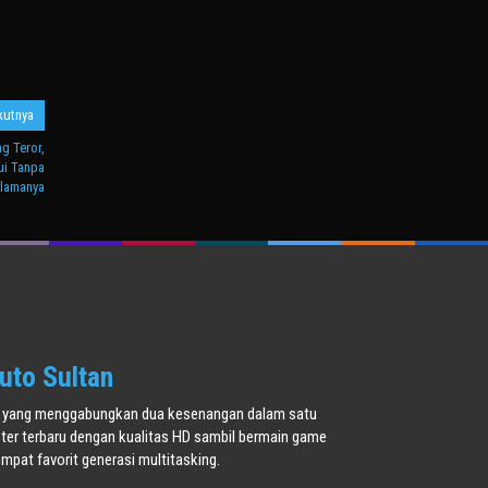
kutnya
g Teror,
ui Tanpa
lamanya
uto Sultan
oner yang menggabungkan dua kesenangan dalam satu
ster terbaru dengan kualitas HD sambil bermain game
pat favorit generasi multitasking.