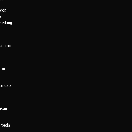
ror,
p
 sedang
a teror
ton
manusia
dukan
erbeda