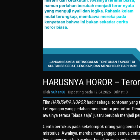
HARUSNYA HOROR – Teror 
Oleh
Sultan88
Diposting pada
12.04.2026
Dilihat: 0
Film
HARUSNYA HOROR
hadir sebagai tontonan yang
ketegangan yang perlahan menghantui penonton. Denga
awalnya terasa “biasa saja” justru berubah menjadi p
Cerita berfokus pada sekelompok orang yang berniat 
misterius. Awalnya, mereka menganggap semua cerita 
berjalannya waktu, kejadian-kejadian aneh mulai terja