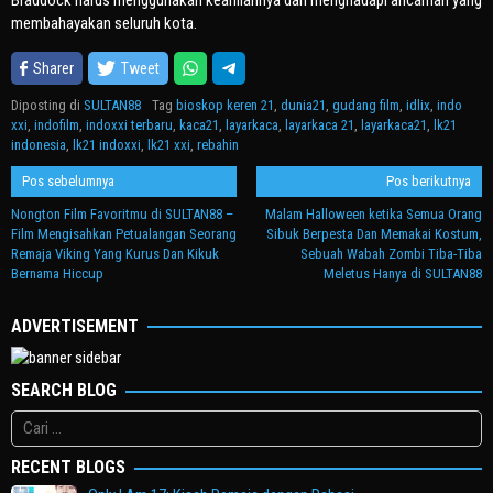
membahayakan seluruh kota.
Sharer
Tweet
Diposting di
SULTAN88
Tag
bioskop keren 21
,
dunia21
,
gudang film
,
idlix
,
indo
xxi
,
indofilm
,
indoxxi terbaru
,
kaca21
,
layarkaca
,
layarkaca 21
,
layarkaca21
,
lk21
indonesia
,
lk21 indoxxi
,
lk21 xxi
,
rebahin
Navigasi
Pos sebelumnya
Pos berikutnya
pos
Nongton Film Favoritmu di SULTAN88 –
Malam Halloween ketika Semua Orang
Film Mengisahkan Petualangan Seorang
Sibuk Berpesta Dan Memakai Kostum,
Remaja Viking Yang Kurus Dan Kikuk
Sebuah Wabah Zombi Tiba-Tiba
Bernama Hiccup
Meletus Hanya di SULTAN88
ADVERTISEMENT
SEARCH BLOG
Cari
untuk:
RECENT BLOGS