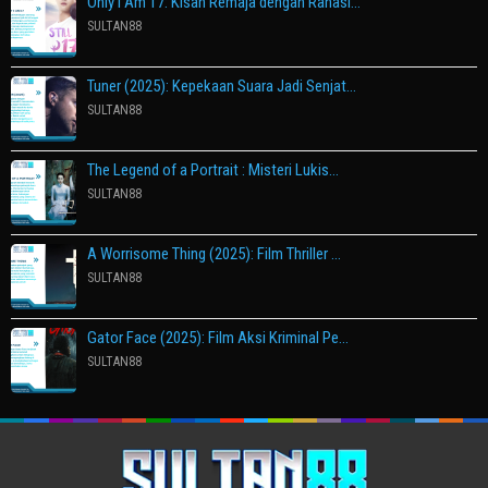
Only I Am 17: Kisah Remaja dengan Rahasi…
SULTAN88
Tuner (2025): Kepekaan Suara Jadi Senjat…
SULTAN88
The Legend of a Portrait : Misteri Lukis…
SULTAN88
A Worrisome Thing (2025): Film Thriller …
SULTAN88
Gator Face (2025): Film Aksi Kriminal Pe…
SULTAN88