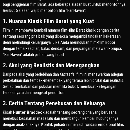
bagi penggemar film Barat, ada beberapa alasan kuat untuk menontonnya.
Berikut 5 alasan wajib menonton film “Far Haven”:
1. Nuansa Klasik Film Barat yang Kuat
Film ini membawa kembali nuansa film-film Barat klasik dengan cerita
tentang seorang pria baik yang dipaksa mengambil tindakan kekerasan
demi melindungi keluarganya. Jika Anda merindukan film-film koboi
dengan tema keadilan, balas dendam, dan perjuangan melawan korupsi,
“Far Haven” adalah pilihan yang tepat.
2. Aksi yang Realistis dan Menegangkan
Daripada aksi yang berlebihan dan
fantastis
, film ini menawarkan adegan
perkelahian dan tembak-menembak yang terasa lebih brutal dan realistis.
Setiap tembakan dan pukulan memiliki bobot, membuat ketegangan
terasa nyata dan mengikat penonton.
3. Cerita Tentang Penebusan dan Keluarga
Kisah
Hunter Braddock
adalah tentang seorang pria yang berusaha
menebus kesalahan masa lalu dan membangun kembali hubungannya
dengan anak-anaknya. Konflik pribadi ini menjadi fondasi emosional film,