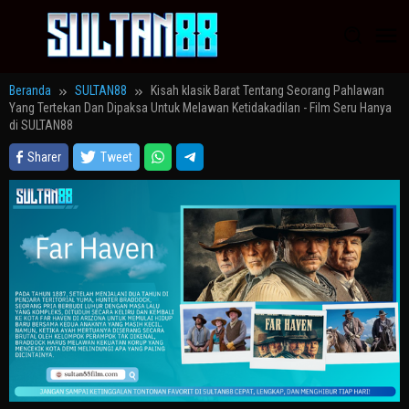
Loncat
ke
konten
Beranda
SULTAN88
Kisah klasik Barat Tentang Seorang Pahlawan
Yang Tertekan Dan Dipaksa Untuk Melawan Ketidakadilan - Film Seru Hanya
di SULTAN88
Sharer
Tweet