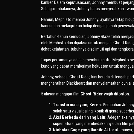
kanker. Dalam keputusasaan, Johnny membuat perjanj
Sebagai imbalannya, Johnny harus menyerahkan jiwan
Namun, Mephisto menipu Johnny; ayahnya tetap hidup
hancur dan melanjutkan hidup dengan penuh penyesal
Bertahun-tahun kemudian, Johnny Blaze telah menjadi se
oleh Mephisto dan dipaksa untuk menjadi Ghost Rider,
dekat kejahatan, tubuhnya diselimuti api dan tengkor
Tugas pertamanya adalah memburu putra Mephisto send
kuno yang dapat memberinya kekuatan untuk menguas
Johnny, sebagai Ghost Rider, kini berada di tengah p
menghentikan Blackheart dan menyelamatkan dunia, sa
5 alasan mengapa film
Ghost Rider
wajib ditonton:
Transformasi yang Keren:
Perubahan Johnny 
salah satu visual paling ikonik di genre superhe
Aksi Berbeda dari yang Lain:
Adegan aksinya 
supernatural yang membedakannya dari film pa
Nicholas Cage yang Ikonik:
Aktor utamanya, 