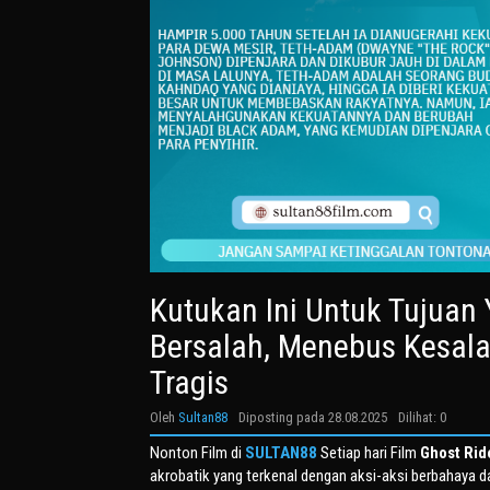
Kutukan Ini Untuk Tujuan
Bersalah, Menebus Kesal
Tragis
Oleh
Sultan88
Diposting pada
28.08.2025
Dilihat: 0
Nonton Film di
SULTAN88
Setiap hari Film
Ghost Rid
akrobatik yang terkenal dengan aksi-aksi berbahaya d