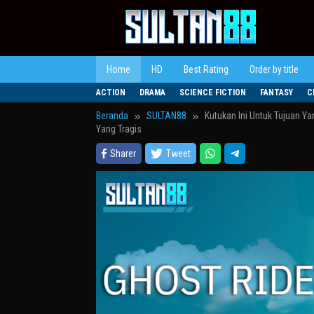
Loncat
ke
konten
Home
HD
Best Rating
Order by title
ACTION
DRAMA
SCIENCE FICTION
FANTASY
C
Beranda
SULTAN88
Kutukan Ini Untuk Tujuan Y
Yang Tragis
Sharer
Tweet