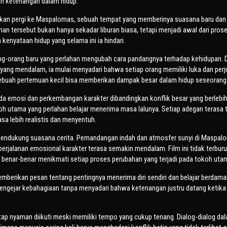
n ketenangan dalam hidup.
an pergi ke Maspalomas, sebuah tempat yang memberinya suasana baru dan 
an tersebut bukan hanya sekadar liburan biasa, tetapi menjadi awal dari pros
kenyataan hidup yang selama ini ia hindari.
ng-orang baru yang perlahan mengubah cara pandangnya terhadap kehidupan. D
ang mendalam, ia mulai menyadari bahwa setiap orang memiliki luka dan per
ebuah pertemuan kecil bisa memberikan dampak besar dalam hidup seseorang
da emosi dan perkembangan karakter dibandingkan konflik besar yang berlebih
oh utama yang perlahan belajar menerima masa lalunya. Setiap adegan terasa 
a lebih realistis dan menyentuh.
 mendukung suasana cerita. Pemandangan indah dan atmosfer sunyi di Maspal
erjalanan emosional karakter terasa semakin mendalam. Film ini tidak terbur
benar-benar menikmati setiap proses perubahan yang terjadi pada tokoh uta
emberikan pesan tentang pentingnya menerima diri sendiri dan belajar berdama
mengejar kebahagiaan tanpa menyadari bahwa ketenangan justru datang ketika
etap nyaman diikuti meski memiliki tempo yang cukup tenang. Dialog-dialog dal