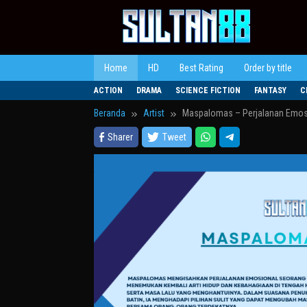
Loncat
ke
konten
Home
HD
Best Rating
Order by title
ACTION
DRAMA
SCIENCE FICTION
FANTASY
C
Beranda
Artist
Maspalomas – Perjalanan Emosi
Sharer
Tweet