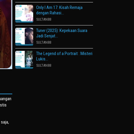
Only I Am 17: Kisah Remaja
dengan Rahasi…
SULTAN88
Tuner (2025): Kepekaan Suara
Jadi Senjat…
SULTAN88
The Legend of a Portrait : Misteri
Lukis…
SULTAN88
juangan
stis
 saja,