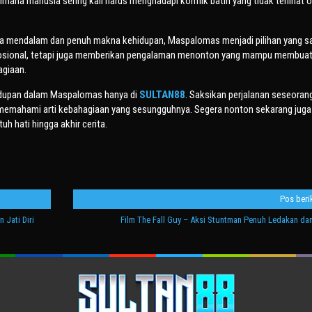
mana manusia sering kali harus menghadapi konflik batin yang tidak terlihat o
ita mendalam dan penuh makna kehidupan,
Maspalomas
menjadi pilihan yang s
emosional, tetapi juga memberikan pengalaman menonton yang mampu membua
agiaan.
idupan dalam
Maspalomas
hanya di
SULTAN88
. Saksikan perjalanan seseoran
emahami arti kebahagiaan yang sesungguhnya. Segera nonton sekarang juga 
 hati hingga akhir cerita.
Pos beri
 Jati Diri
Film The Fall Guy – Aksi Stuntman Penuh Ledakan dan