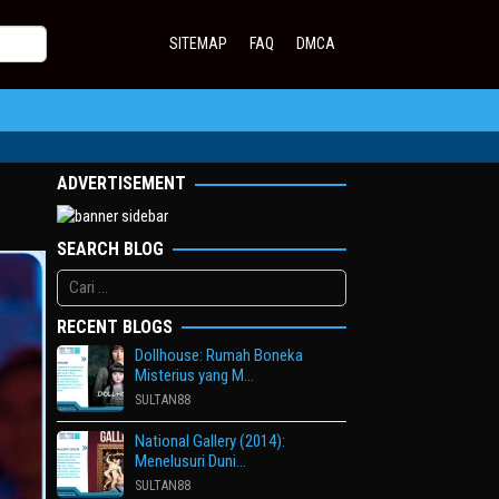
SITEMAP
FAQ
DMCA
ADVERTISEMENT
SEARCH BLOG
Cari
untuk:
RECENT BLOGS
Dollhouse: Rumah Boneka
Misterius yang M…
SULTAN88
National Gallery (2014):
Menelusuri Duni…
SULTAN88