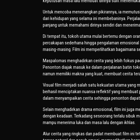
keputusan masa lalu membuat dirinya sulit menemuka
Untuk mencoba menenangkan pikirannya, ia memutusk
dari kehidupan yang selama ini membebaninya. Perjalan
panjang untuk memahami dirinya sendiri dan menerima 
Di tempat itu, tokoh utama mulai bertemu dengan ora
percakapan sederhana hingga pengalaman emosional y
masing-masing. Film ini memperlihatkan bagaimana s
Maspalomas
menghadirkan cerita yang lebih fokus pa
Penonton diajak masuk ke dalam perjalanan batin tok
namun memiliki makna yang kuat, membuat cerita teras
Visual film menjadi salah satu kekuatan utama yang
berhasil menciptakan nuansa reflektif yang membuat p
dalam menyampaikan cerita sehingga penonton dapat 
Selain menghadirkan drama emosional, film ini juga m
dengan keadaan. Terkadang seseorang terlalu sibuk 
mampu menerima luka dan masa lalu dengan ikhlas.
Alur cerita yang ringkas dan padat membuat film ini t