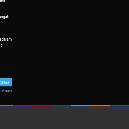
leh
angat
t
g dalam
di
kutnya
 Misteri