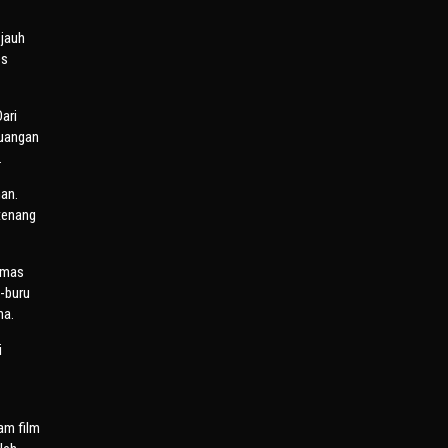
jauh
es
ari
juangan
.
an.
tenang
omas
u-buru
ma.
i
am film