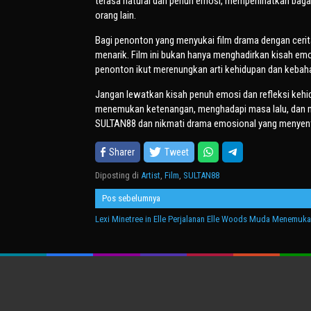
terasa natural dan penuh emosi, memperlihatkan bagai
orang lain.
Bagi penonton yang menyukai film drama dengan cer
menarik. Film ini bukan hanya menghadirkan kisah 
penonton ikut merenungkan arti kehidupan dan kebah
Jangan lewatkan kisah penuh emosi dan refleksi keh
menemukan ketenangan, menghadapi masa lalu, dan m
SULTAN88 dan nikmati drama emosional yang menyentuh
Sharer
Tweet
Diposting di
Artist
,
Film
,
SULTAN88
Navigasi
Pos sebelumnya
pos
Lexi Minetree in Elle Perjalanan Elle Woods Muda Menemukan