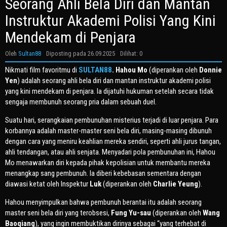
Seorang Ahli Bela Diri dan Mantan
Instruktur Akademi Polisi Yang Kini
Mendekam di Penjara
Oleh
Sultan88
Diposting pada
26.09.2025
Dilihat: 0
Nikmati film favoritmu di
SULTAN88
. Hahou Mo
(diperankan oleh
Donnie
Yen
) adalah seorang ahli bela diri dan mantan instruktur akademi polisi
yang kini mendekam di penjara. Ia dijatuhi hukuman setelah secara tidak
sengaja membunuh seorang pria dalam sebuah duel.
Suatu hari, serangkaian pembunuhan misterius terjadi di luar penjara. Para
korbannya adalah master-master seni bela diri, masing-masing dibunuh
dengan cara yang meniru keahlian mereka sendiri, seperti ahli jurus tangan,
ahli tendangan, atau ahli senjata. Menyadari pola pembunuhan ini, Hahou
Mo menawarkan diri kepada pihak kepolisian untuk membantu mereka
menangkap sang pembunuh. Ia diberi kebebasan sementara dengan
diawasi ketat oleh Inspektur
Luk
(diperankan oleh
Charlie Yeung
).
Hahou menyimpulkan bahwa pembunuh berantai itu adalah seorang
master seni bela diri yang terobsesi,
Fung Yu-sau
(diperankan oleh
Wang
Baoqiang
), yang ingin membuktikan dirinya sebagai “yang terhebat di