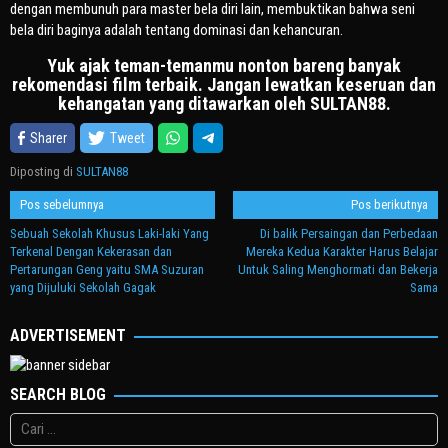
dengan membunuh para master bela diri lain, membuktikan bahwa seni
bela diri baginya adalah tentang dominasi dan kehancuran.
Yuk ajak teman-temanmu nonton bareng banyak
rekomendasi film terbaik. Jangan lewatkan keseruan dan
kehangatan yang ditawarkan oleh SULTAN88.
Sharer
Tweet
Diposting di
SULTAN88
Navigasi
Pos sebelumnya
Pos berikutnya
pos
Sebuah Sekolah Khusus Laki-laki Yang
Di balik Persaingan dan Perbedaan
Terkenal Dengan Kekerasan dan
Mereka Kedua Karakter Harus Belajar
Pertarungan Geng yaitu SMA Suzuran
Untuk Saling Menghormati dan Bekerja
yang Dijuluki Sekolah Gagak
Sama
ADVERTISEMENT
SEARCH BLOG
Cari
untuk: