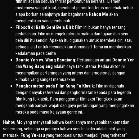
film ini adalah sebuah thriller pembunuhan berantai. Elemen
misterinya sangat kuat, membuat penonton terus menebak-nebak
siapa korban selanjutnya dan bagaimana
Hahou Mo
akan
menghentikan sang pembunuh.
Filosofi di Balik Seni Bela Diri:
Film ini bukan hanya tentang
perkelahian. Film ini mengeksplorasi makna dan tujuan dari seni
bela diri itu sendiri. Apakah itu digunakan untuk membela diri, atau
sebagai alat untuk menunjukkan dominasi? Tema ini memberikan
kedalaman pada cerita.
Donnie Yen vs. Wang Baoqiang:
Pertarungan antara
Donnie Yen
dan
Wang Baoqiang
adalah daya tarik utama. Kedua aktor ini
menampilkan pertarungan yang intens dan emosional, dengan
klimaks yang sangat memuaskan.
Penghormatan pada Film Kung Fu Klasik:
Film ini dipenuhi
dengan banyak referensi dan penghormatan kepada para legenda
film kung fu klasik. Para penggemar film aksi Tiongkok akan
mengenali banyak wajah dan gaya pertarungan yang mengingatkan
mereka pada masa kejayaan genre ini.
Hahou Mo
yang menyesali bahwa keahliannya menyebabkan kematian
seseorang, sehingga ia percaya bahwa seni bela diri adalah alat yang
merusak.
Fung Yu-sau
yang terobsesi untuk menjadi “yang terhebat”