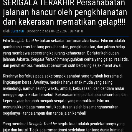
SERIGALA TERAKHIR Persahabatan
jalanan hancur oleh pengkhianatan
dan kekerasan mematikan gelap!!!!
Oleh
Sultan88
Diposting pada
04.02.2026
Dilihat: 0
Film
Serigala Terakhir
bukan sekadar tontonan aksi biasa. Film ini adalah
gambaran keras tentang persahabatan, pengkhianatan, dan pilihan hidup
yang membawa seseorang ke jurang kehancuran. Berlatar kehidupan
jalanan Jakarta,
Serigala Terakhir
menyuguhkan cerita yang gelap, realistis,
dan penuh emosi, membuat penonton sulit berpaling sejak menit awal.
Kisahnya berfokus pada sekelompok sahabat yang tumbuh bersama di
lingkungan keras. Awalnya, mereka hanya anak muda yang saling
melindungi, namun seiring waktu, ambisi, kekuasaan, dan dendam mulai
menggerogoti ikatan tersebut. Kekerasan menjadi bahasa sehari-hari, dan
kepercayaan berubah menjadi senjata yang mematikan. Film ini
menunjukkan bagaimana satu keputusan salah bisa menghancurkan
segalanya—tanpa ampun dan tanpa jalan kembali.
Yang membuat
Serigala Terakhir
begitu kuat adalah pendekatannya yang
jujur dan brutal. Tidak ada romantisasi berlebihan tentang dunia kriminal.