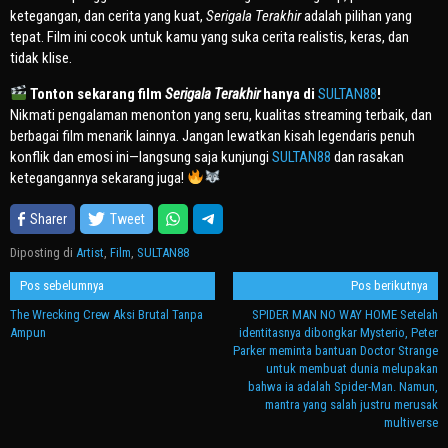
ketegangan, dan cerita yang kuat,
Serigala Terakhir
adalah pilihan yang
tepat. Film ini cocok untuk kamu yang suka cerita realistis, keras, dan
tidak klise.
Tonton sekarang film
Serigala Terakhir
hanya di
SULTAN88
!
Nikmati pengalaman menonton yang seru, kualitas streaming terbaik, dan
berbagai film menarik lainnya. Jangan lewatkan kisah legendaris penuh
konflik dan emosi ini—langsung saja kunjungi
SULTAN88
dan rasakan
ketegangannya sekarang juga!
Sharer
Tweet
Diposting di
Artist
,
Film
,
SULTAN88
Navigasi
Pos sebelumnya
Pos berikutnya
pos
The Wrecking Crew Aksi Brutal Tanpa
SPIDER MAN NO WAY HOME Setelah
Ampun
identitasnya dibongkar Mysterio, Peter
Parker meminta bantuan Doctor Strange
untuk membuat dunia melupakan
bahwa ia adalah Spider-Man. Namun,
mantra yang salah justru merusak
multiverse