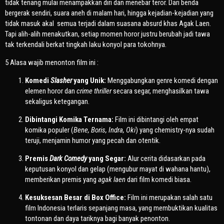
tidak tenang mulai menampakkan diri dan menebar teror. Dari benda
bergerak sendiri, suara aneh di malam hari, hingga kejadian-kejadian yang
tidak masuk akal semua terjadi dalam suasana absurd khas Agak Laen.
Tapi alih-alih menakutkan, setiap momen horor justru berubah jadi tawa
tak terkendali berkat tingkah laku konyol para tokohnya.
5 Alasa wajib menonton film ini :
Komedi
Slasher
yang Unik:
Menggabungkan genre komedi dengan
elemen horor dan
crime thriller
secara segar, menghasilkan tawa
sekaligus ketegangan.
Dibintangi Komika Ternama:
Film ini dibintangi oleh empat
komika populer (
Bene, Boris, Indra, Oki
) yang chemistry-nya sudah
teruji, menjamin humor yang pecah dan otentik.
Premis
Dark Comedy
yang Segar:
Alur cerita didasarkan pada
keputusan konyol dan gelap (mengubur mayat di wahana hantu),
memberikan premis yang
agak laen
dari film komedi biasa.
Kesuksesan Besar di Box Office:
Film ini merupakan salah satu
film Indonesia terlaris sepanjang masa, yang membuktikan kualitas
tontonan dan daya tariknya bagi banyak penonton.