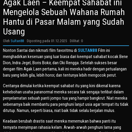
Agak Laen – Keempat Sahabat ini
Mengelola Sebuah Wahana Rumah
Hantu di Pasar Malam yang Sudah
Usang
Oleh
Sultan88
Diposting pada
01.12.2025
Dilihat: 0
Nonton Santai dan nikmati film favoritmu di
SULTAN88
Film ini
menghadirkan keseruan yang luar biasa dari keempat sahabat kocak Bene
Dion, Indra Jegel, Boris Bokir, dan Oki Rengga. Setelah sukses besar
dengan film Agak Laen pertama, kali ini mereka hadir dengan petualangan
baru yang lebih gila, lebih horor, dan tentunya lebih mengocok perut.
Ceritanya dimulai ketika keempat sahabat itu yang kini dikenal karena
kehebohan usaha paranormal mereka secara tak sengaja terlibat dalam
penyelamatan sebuah panti jompo tua yang hampir bangkrut. Niat mereka
sebenarnya baik membantu para penghuni lanjut usia agar tempat itu tidak
ditutup. Namun, seperti biasa, niat baik tidak selalu berjalan mulus.
Keadaan berubah drastis saat mereka menemukan bahwa panti itu
ternyata menyimpan rahasia kelam. Arwah-arwah penghuni lama yang