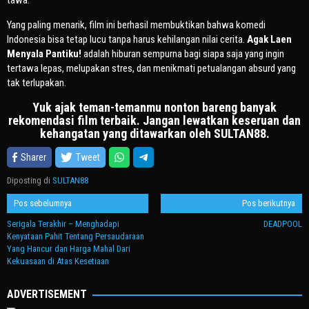
tawa.
Yang paling menarik, film ini berhasil membuktikan bahwa komedi
Indonesia bisa tetap lucu tanpa harus kehilangan nilai cerita.
Agak Laen
Menyala Pantiku!
adalah hiburan sempurna bagi siapa saja yang ingin
tertawa lepas, melupakan stres, dan menikmati petualangan absurd yang
tak terlupakan.
Yuk ajak teman-temanmu nonton bareng banyak
rekomendasi film terbaik. Jangan lewatkan keseruan dan
kehangatan yang ditawarkan oleh SULTAN88.
Sharer
Tweet
Diposting di
SULTAN88
Navigasi
Pos sebelumnya
Pos berikutnya
pos
Serigala Terakhir – Menghadapi
DEADPOOL
Kenyataan Pahit Tentang Persaudaraan
Yang Hancur dan Harga Mahal Dari
Kekuasaan di Atas Kesetiaan
ADVERTISEMENT