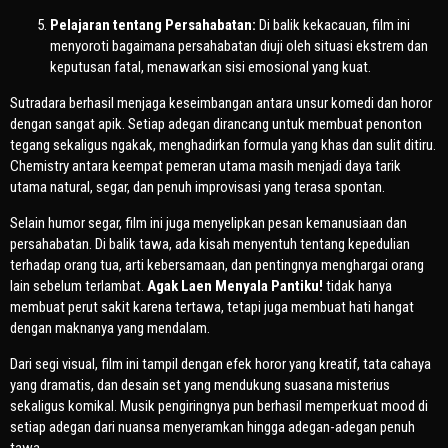
Pelajaran tentang Persahabatan:
Di balik kekacauan, film ini
menyoroti bagaimana persahabatan diuji oleh situasi ekstrem dan
keputusan fatal, menawarkan sisi emosional yang kuat.
Sutradara berhasil menjaga keseimbangan antara unsur komedi dan horor
dengan sangat apik. Setiap adegan dirancang untuk membuat penonton
tegang sekaligus ngakak, menghadirkan formula yang khas dan sulit ditiru.
Chemistry antara keempat pemeran utama masih menjadi daya tarik
utama natural, segar, dan penuh improvisasi yang terasa spontan.
Selain humor segar, film ini juga menyelipkan pesan kemanusiaan dan
persahabatan. Di balik tawa, ada kisah menyentuh tentang kepedulian
terhadap orang tua, arti kebersamaan, dan pentingnya menghargai orang
lain sebelum terlambat.
Agak Laen Menyala Pantiku!
tidak hanya
membuat perut sakit karena tertawa, tetapi juga membuat hati hangat
dengan maknanya yang mendalam.
Dari segi visual, film ini tampil dengan efek horor yang kreatif, tata cahaya
yang dramatis, dan desain set yang mendukung suasana misterius
sekaligus komikal. Musik pengiringnya pun berhasil memperkuat mood di
setiap adegan dari nuansa menyeramkan hingga adegan-adegan penuh