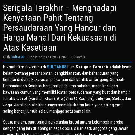
Serigala Terakhir – Menghadapi
Kenyataan Pahit Tentang
Persaudaraan Yang Hancur dan
Harga Mahal Dari Kekuasaan di
Atas Kesetiaan
Oleh
Sultan88
Diposting pada
28.11.2025
Dilihat: 0
Nikmati film favoritmu di
SULTAN88
Film
Serigala Terakhir
adalah kisah
kelam tentang persahabatan, pengkhianatan, dan kehancuran yang
berlatar di dunia kekerasan perkotaan dan konflik antar-geng. Sumpah
Persaudaraan Kisah ini berpusat pada lima sahabat masa kecil dari
kawasan kumuh yang memiliki ikatan persaudaraan yang kuat dan hampir
fanatik:
Jarot
(Fardhan Khan),
Ale
(Vino G. Bastian),
Lukman
,
Sadat
, dan
Jago
. Jarot dan Ale khususnya memiliki ikatan batin yang paling erat,
saling berjanji untuk selalu menjaga satu sama lain.
Suatu malam, saat terjadi perkelahian brutal antara kelompok mereka
dengan geng lain di lapangan sepak bola, salah satu anggota geng lawan
tewas. Untuk melindungi Ale yang paling terlibat,
Jarot membuat