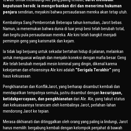
keputusan heroik: ia mengorbankan diri dan menerima hukuman
penjara
sendirian, meyakini bahwa persaudaraan mereka akan tetap utuh.
Kembalinya Sang Pemberontak Beberapa tahun kemudian, Jarot bebas.
Namun, ia menemukan bahwa dunia di luar jeruji besi telah berubah total,
dan begitu pula persaudaraan mereka. Ale kini telah bangkit menjadi
pemimpin geng yang karismatik dan kejam.
Ia tidak lagi berjuang untuk sekadar bertahan hidup di jalanan, melainkan
untuk menguasai wilayah dan menjalin koneksi dengan mafia besar. Geng
Ale telah berubah menjadi mesin kriminal yang dingin, dikenal karena
kekejaman dan efisiensinya Ale kini adalah
“Serigala Terakhir”
yang
haus kekuasaan.
Pengkhianatan dan KonflikJarot, yang berharap disambut kembali dan
mendapatkan tempatnya semula, justru disambut dengan
kecurigaan,
ketidakpercayaan, dan pengkhianatan
dari Ale. Ale, yang takut status
dan kekuasaannya terancam oleh kembalinya Jarot, perlahan-lahan
mendorong Jarot ke tepian.
Merasa dikhianati dan ditinggalkan oleh orang yang paling ia lindungi, Jarot
harus memilih: bergabung kembali dengan kelompok penjahat di bawah