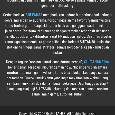
hiburan dan peluang ini menjadikan SULTAN88 sebagai tempat favorit
generasi multitasking.
Setiap harinya,
SULTAN88
menghadirkan update film terbaru dari berbagai
genre, mulai dari aksi, drama, horor, hingga anime favorit. Semuanya bisa
kamu tonton gratis tanpa iklan, jadi tidak ada gangguan saat menikmati
jalan cerita. Platform ini dirancang dengan tampilan responsif dan user-
friendly, cocok untuk ditonton lewat HP maupun laptop. Saat film diputar,
kamu juga bisa membuka game pilihan dari koleksi SULTAN88, mulai dari
slot online hingga game strategi—semua berpotensi kasih kamu cuan
instan.
Dengan tagline “nonton santai, cuan datang sendiri”,
SULTAN88 Film
benar-benar jadi solusi hiburan zaman now. Nggak perlu pilih antara
nonton atau main game—di sini, kamu bisa lakukan keduanya secara
bersamaan. Cocok untuk kamu yang ingin maksimalkan waktu luang,
sembari menikmati dua dunia hiburan sekaligus. Jadi tunggu apalagi?
Langsung kunjungi SULTAN88 sekarang dan rasakan sensasi nonton
sambil main game, auto jadi sultan!
Copyright © 2025 By SULTAN88. All Rights Reserved.