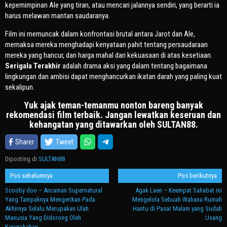
kepemimpinan Ale yang tiran, atau mencari jalannya sendiri, yang berarti ia
harus melawan mantan saudaranya.
Film ini memuncak dalam konfrontasi brutal antara Jarot dan Ale,
memaksa mereka menghadapi kenyataan pahit tentang persaudaraan
mereka yang hancur, dan harga mahal dari kekuasaan di atas kesetiaan.
Serigala Terakhir
adalah drama aksi yang dalam tentang bagaimana
lingkungan dan ambisi dapat menghancurkan ikatan darah yang paling kuat
sekalipun.
Yuk ajak teman-temanmu nonton bareng banyak
rekomendasi film terbaik. Jangan lewatkan keseruan dan
kehangatan yang ditawarkan oleh SULTAN88.
Sharer
Tweet
Diposting di
SULTAN88
Navigasi
Pos sebelumnya
Pos berikutnya
pos
Scooby doo – Ancaman Supernatural
Agak Laen – Keempat Sahabat ini
Yang Tampaknya Mengerikan Pada
Mengelola Sebuah Wahana Rumah
Akhirnya Selalu Merupakan Ulah
Hantu di Pasar Malam yang Sudah
Manusia Yang Didorong Oleh
Usang
Keserakahan