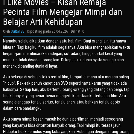
I Like Movies – Kisah Remaja
Pecinta Film Mengejar Mimpi dan
Belajar Arti Kehidupan
Oleh
Sultan88
Diposting pada
26.04.2026
Dilihat: 0
Namaku selalu dikaitkan dengan satu hal: film. Bagi orang lain, itu hanya
hiburan. Tapi bagiku, film adalah segalanya. Aku bisa menghabiskan waktu
berjam-jam membicarakan adegan, sutradara, hingga detail kecil yang
mungkin tidak disadari orang lain. Di kepalaku, dunia nyata sering kalah
menarik dibanding dunia di layar.
Aku bekerja di sebuah toko rental film, tempat di mana aku merasa paling
“hidup”. Rak-rak penuh kaset dan DVD seperti harta karun yang tidak ada
habisnya. Setiap hari, aku bertemu orang-orang yang datang dan pergi, tapi
tidak banyak yang benar-benar mengerti kecintaanku terhadap film. Aku
sering dianggap terlalu serius, terlalu aneh, atau bahkan terlalu egois
dalam cara pandangku.
Aku punya mimpi besar: masuk ke dunia perfilman, menjadi seseorang
yang karyanya bisa ditonton banyak orang. Tapi mimpi itu terasa jauh.
Hidupku tidak semulus yang kubayangkan. Hubungan dengan orang-orang