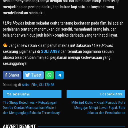
belajar menyeimbangkannya dengan hal-hal lain dalam hidup. Film tetap
menjadi bagian penting dariku, tapi bukan lagi satu-satunya hal yang
mendefinisikan siapa aku.
I Like Movies
bukan sekadar cerita tentang kecintaan pada film. Ini adalah
perjalanan tentang menemukan diri sendiri, memahami orang lain, dan
belajar bahwa hidup jauh lebih kompleks daripada yang terlihat di layar.
Jangan lewatkan kisah penuh makna ini! Saksikan
I Like Movies
sekarang juga hanya di
SULTAN88
dan temukan bagaimana sebuah
obsesi bisa berubah menjadi perjalanan menuju kedewasaan yang
sesungguhnya!
Sharer
Tweet
Diposting di
Artist
,
Film
,
SULTAN88
Navigasi
Pos sebelumnya
Pos berikutnya
pos
The Sheep Detectives – Petualangan
Mile End Kicks – Kisah Pemuda Kota
Domba Cerdas Memecahkan Misteri
Mengejar Mimpi Lewat Sepak Bola
dan Mengungkap Rahasia Tersembunyi
Jalanan dan Persahabatan
ADVERTISEMENT