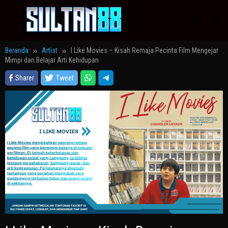
Loncat
ke
konten
Beranda
Artist
I Like Movies – Kisah Remaja Pecinta Film Mengejar
Mimpi dan Belajar Arti Kehidupan
Sharer
Tweet