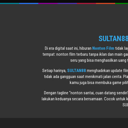
SULTAN88 
Di era digital saat ini, hiburan
Nonton Film
tidak l
tempat: nonton film terbaru tanpa iklan dan main g
seru yang bisa menghasilkan uang 
Setiap harinya,
SULTAN88
menghadirkan update film 
tidak ada gangguan saat menikmati jalan cerita. Pl
kamu juga bisa membuka game piliha
Dengan tagline “nonton santai, cuan datang sendiri
lakukan keduanya secara bersamaan. Cocok untuk ka
SUL