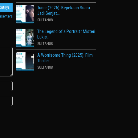
kutnya
Tuner (2025): Kepekaan Suara
Jadi Senjat…
esenters
SULTAN88
The Legend of a Portrait : Misteri
Lukis…
SULTAN88
A Worrisome Thing (2025): Film
Thriller …
SULTAN88