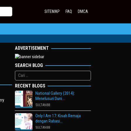
SITEMAP
FAQ
DMCA
ADVERTISEMENT
SEARCH BLOG
Cari
untuk:
RECENT BLOGS
National Gallery (2014):
Menelusuri Duni…
ery
SULTAN88
Only I Am 17: Kisah Remaja
dengan Rahasi…
SULTAN88