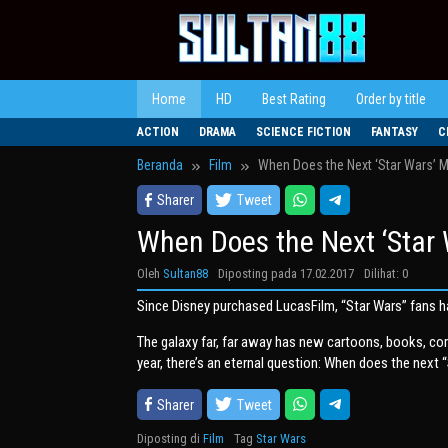
Loncat
ke
konten
Home
HD
Best Rating
Order by title
ACTION
DRAMA
SCIENCE FICTION
FANTASY
C
Beranda
Film
When Does the Next ‘Star Wars’ 
Sharer
Tweet
When Does the Next ‘Star
Oleh
Sultan88
Diposting pada
17.02.2017
Dilihat: 0
Since Disney purchased LucasFilm, “Star Wars” fans h
The galaxy far, far away has new cartoons, books, com
year, there’s an eternal question: When does the next
Sharer
Tweet
Diposting di
Film
Tag
Star Wars