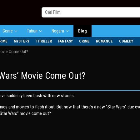
Genre
Tahun
Negara
Blog
RIME
MYSTERY
THRILLER
FANTASY
CRIME
ROMANCE
COMEDY
Movie Come Out?
 Wars’ Movie Come Out?
ave suddenly been flush with new stories.
ics and movies to flesh it out. But now that there’s a new “Star Wars” due ev
 “Star Wars” movie come out?