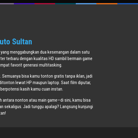
uto Sultan
oner yang menggabungkan dua kesenangan dalam satu
ster terbaru dengan kualitas HD sambil bermain game
pat favorit generasi multitasking.
t. Semuanya bisa kamu tonton gratis tanpa iklan, jadi
ditonton lewat HP maupun laptop. Saat film diputar,
 berpotensi kasih kamu cuan instan.
ih antara nonton atau main game—di sini, kamu bisa
 sekaligus. Jadi tunggu apalagi? Langsung kunjungi
tan!