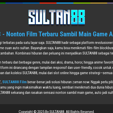
- Nonton Film Terbaru Sambil Main Game A
agi terbatas pada satu layar saja. SULTAN88 hadir sebagai platform revolusi
ame cuan auto sultan. Bayangkan saja, kamu bisa menikmati film-film blockbu
tambahan. Kombinasi hiburan dan peluang ini menjadikan SULTAN88 sebagai tem
terbaru dari berbagai genre, mulai dari aksi, drama, horor, hingga anime favori
atform ini dirancang dengan tampilan responsif dan user-friendly, cocok untuk 
n dari koleksi SULTAN88, mulai dari slot online hingga game strategi—semua
”,
SULTAN88 Film
benar-benar jadi solusi hiburan zaman now. Nggak perlu pil
mu yang ingin maksimalkan waktu luang, sembari menikmati dua dunia hiburan
TAN88 sekarang dan rasakan sensasi nonton sambil main game, auto jadi sul
Copyright © 2025 By SULTAN88. All Rights Reserved.