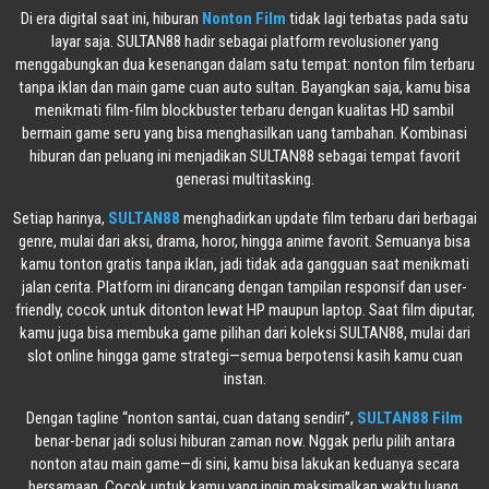
Di era digital saat ini, hiburan
Nonton Film
tidak lagi terbatas pada satu
layar saja. SULTAN88 hadir sebagai platform revolusioner yang
menggabungkan dua kesenangan dalam satu tempat: nonton film terbaru
tanpa iklan dan main game cuan auto sultan. Bayangkan saja, kamu bisa
menikmati film-film blockbuster terbaru dengan kualitas HD sambil
bermain game seru yang bisa menghasilkan uang tambahan. Kombinasi
hiburan dan peluang ini menjadikan SULTAN88 sebagai tempat favorit
generasi multitasking.
Setiap harinya,
SULTAN88
menghadirkan update film terbaru dari berbagai
genre, mulai dari aksi, drama, horor, hingga anime favorit. Semuanya bisa
kamu tonton gratis tanpa iklan, jadi tidak ada gangguan saat menikmati
jalan cerita. Platform ini dirancang dengan tampilan responsif dan user-
friendly, cocok untuk ditonton lewat HP maupun laptop. Saat film diputar,
kamu juga bisa membuka game pilihan dari koleksi SULTAN88, mulai dari
slot online hingga game strategi—semua berpotensi kasih kamu cuan
instan.
Dengan tagline “nonton santai, cuan datang sendiri”,
SULTAN88 Film
benar-benar jadi solusi hiburan zaman now. Nggak perlu pilih antara
nonton atau main game—di sini, kamu bisa lakukan keduanya secara
bersamaan. Cocok untuk kamu yang ingin maksimalkan waktu luang,