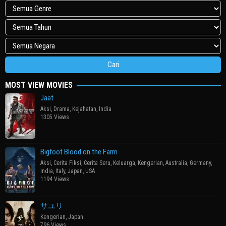
MOST VIEW MOVIES
Jaat
Aksi
,
Drama
,
Kejahatan
,
India
1305 Views
Bigfoot Blood on the Farm
Aksi
,
Cerita Fiksi
,
Cerita Seru
,
Keluarga
,
Kengerian
,
Australia
,
Germany
,
India
,
Italy
,
Japan
,
USA
1194 Views
サユリ
Kengerian
,
Japan
796 Views