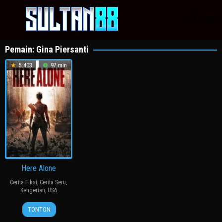
Loncat
ke
konten
Pemain:
Gina Piersanti
5.403
97 min
Here Alone
Cerita Fiksi
,
Cerita Seru
,
Kengerian
,
USA
16
Rod
TONTON
Sep
Blackhurst