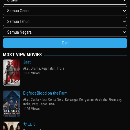
MOST VIEW MOVIES
Jaat
Aksi
,
Drama
,
Kejahatan
,
India
1308 Views
Bigfoot Blood on the Farm
Aksi
,
Cerita Fiksi
,
Cerita Seru
,
Keluarga
,
Kengerian
,
Australia
,
Germany
,
India
,
Italy
,
Japan
,
USA
1195 Views
サユリ