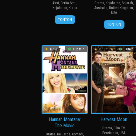
Aksi
,
Cerita Seru
,
Drama
,
Kejahatan
,
Sejarah
,
Kejahatan
,
Korea
Australia
,
United Kingdom
,
USA
21
Kim
TONTON
7
Mel
Jun
Sung-
TONTON
Oct
Gibson
2024
han
2016
6.59
102 min
6.11
84 min
Hannah Montana:
Harvest Moon
The Movie
Drama
,
Film TV
,
Percintaan
,
USA
Drama
,
Keluarga
,
Komedi
,