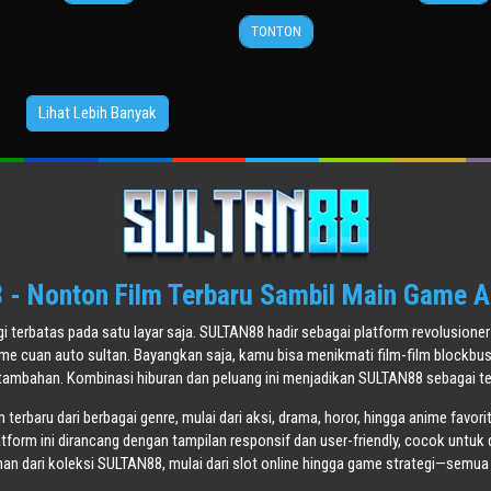
May
Gupte
Oct
Morec
14
Chris
2014
2024
TONTON
Aug
Stokes
2001
Lihat Lebih Banyak
- Nonton Film Terbaru Sambil Main Game A
agi terbatas pada satu layar saja. SULTAN88 hadir sebagai platform revolusi
ame cuan auto sultan. Bayangkan saja, kamu bisa menikmati film-film blockbu
tambahan. Kombinasi hiburan dan peluang ini menjadikan SULTAN88 sebagai tem
terbaru dari berbagai genre, mulai dari aksi, drama, horor, hingga anime favori
atform ini dirancang dengan tampilan responsif dan user-friendly, cocok untuk 
n dari koleksi SULTAN88, mulai dari slot online hingga game strategi—semua