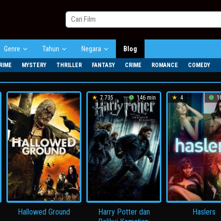
Genre
Tahun
Negara
Blog
RIME
MYSTERY
THRILLER
FANTASY
CRIME
ROMANCE
COMEDY
7.735
146 min
4
10
Hallowed Ground
Harry Potter dan
Haslers