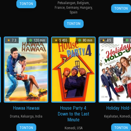
15
Mark
Petualangan
,
Belgium
,
TONTON
16
Gary
Aug
Pellington
France
,
Germany
,
Hungary
,
TONTON
Spain
Jun
Rydst
2008
2011
26
Toby
TONTON
Jun
Schwarz
2025
7.3
120 min
5.455
80 min
8.5
8
Hawaa Hawaai
House Party 4:
Holiday Hold
Down to the Last
Drama
,
Keluarga
,
India
Kejahatan
,
Komedi
Minute
9
Amole
8
Micha
TONTON
TONTON
Komedi
,
USA