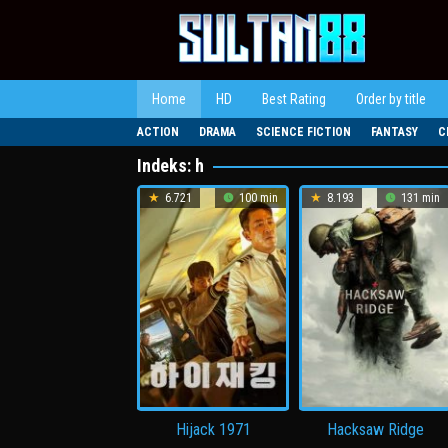
Loncat
ke
konten
Home
HD
Best Rating
Order by title
ACTION
DRAMA
SCIENCE FICTION
FANTASY
C
Indeks:
h
6.721
100 min
8.193
131 min
Hijack 1971
Hacksaw Ridge