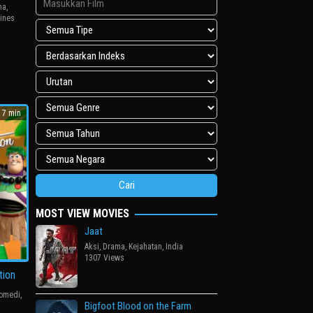
ma
,
pines
t
7 min
MOST VIEW MOVIES
Jaat
Aksi
,
Drama
,
Kejahatan
,
India
1307 Views
tion
omedi
,
Bigfoot Blood on the Farm