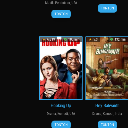
Musik
,
Percintaan
,
USA
10
Peter
TONTON
10
Peter
Oct
DeLuise
TONTON
Apr
Chelsom
2015
2009
6.319
105 min
5.3
132 min
Hooking Up
Hey Balwanth
Drama
,
Komedi
,
USA
Drama
,
Komedi
,
India
20
Cydney
19
Gopi
TONTON
TONTON