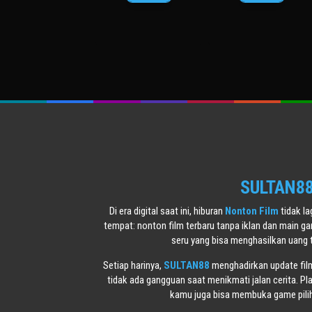
Mar
Cox
Feb
Atchara
2020
2026
SULTAN88 
Di era digital saat ini, hiburan
Nonton Film
tidak l
tempat: nonton film terbaru tanpa iklan dan main g
seru yang bisa menghasilkan uang 
Setiap harinya,
SULTAN88
menghadirkan update film 
tidak ada gangguan saat menikmati jalan cerita. Pl
kamu juga bisa membuka game piliha