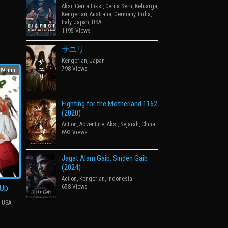
Aksi
,
Cerita Fiksi
,
Cerita Seru
,
Keluarga
,
Kengerian
,
Australia
,
Germany
,
India
,
rom
Italy
,
Japan
,
USA
1195 Views
サユリ
Kengerian
,
Japan
798 Views
9 min
Fighting for the Motherland 1162
(2020)
Action
,
Adventure
,
Aksi
,
Sejarah
,
China
693 Views
Jagat Alam Gaib: Sinden Gaib
(2024)
Action
,
Kengerian
,
Indonesia
-Up
658 Views
,
USA
el