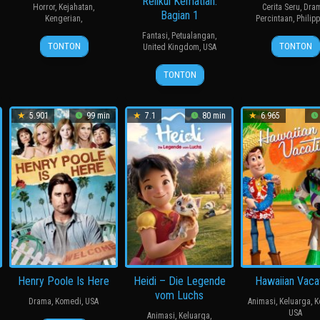
Relikui Kematian:
Horror
,
Kejahatan
,
Cerita Seru
,
Dra
Bagian 1
Kengerian
,
Percintaan
,
Philip
Fantasi
,
Petualangan
,
8
Jose
TONTON
TONTON
United Kingdom
,
USA
Dec
Abdel
17
David
2023
Langi
TONTON
Nov
Yates
2010
5.901
99 min
7.1
80 min
6.965
Henry Poole Is Here
Heidi – Die Legende
Hawaiian Vaca
vom Luchs
Drama
,
Komedi
,
USA
Animasi
,
Keluarga
,
K
USA
Animasi
,
Keluarga
,