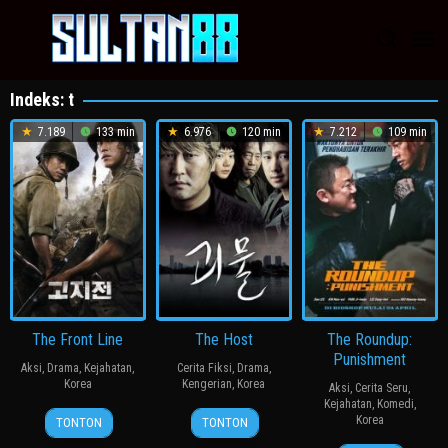
Loncat
ke
konten
Indeks:
t
7.189
133 min
6.976
120 min
7.212
109 min
The Front Line
The Host
The Roundup:
Punishment
Aksi
,
Drama
,
Kejahatan
,
Cerita Fiksi
,
Drama
,
Korea
Kengerian
,
Korea
Aksi
,
Cerita Seru
,
Kejahatan
,
Komedi
,
20
장
27
봉
Korea
TONTON
TONTON
Jul
훈
Jul
준