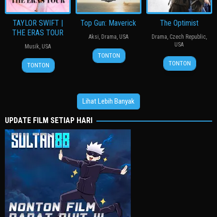
TAYLOR SWIFT |
Top Gun: Maverick
The Optimist
THE ERAS TOUR
Aksi
,
Drama
,
USA
Drama
,
Czech Republic
,
USA
Musik
,
USA
21
Scott
TONTON
11
Finn
13
Sam
May
Robertson
TONTON
TONTON
Mar
Taylor
Oct
Wrench
2022
2026
2023
Lihat Lebih Banyak
UPDATE FILM SETIAP HARI