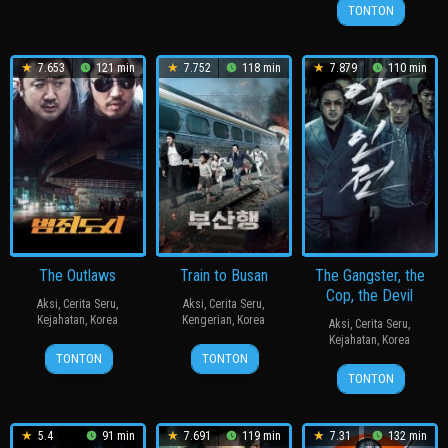
24
허
2011
2006
호
TONTON
Apr
명
2024
행
7.653
121 min
7.752
118 min
7.879
110 min
The Outlaws
Train to Busan
The Gangster, the
Cop, the Devil
Aksi
,
Cerita Seru
,
Aksi
,
Cerita Seru
,
Kejahatan
,
Korea
Kengerian
,
Korea
Aksi
,
Cerita Seru
,
Kejahatan
,
Korea
3
강
20
연
TONTON
TONTON
15
이
Oct
윤
Jul
상
TONTON
May
원
2017
성
2016
호
2019
태
5.4
91 min
7.691
119 min
7.31
132 min