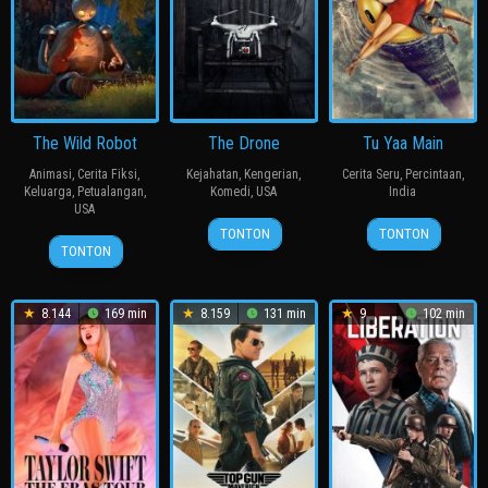
The Wild Robot
The Drone
Tu Yaa Main
Animasi
,
Cerita Fiksi
,
Kejahatan
,
Kengerian
,
Cerita Seru
,
Percintaan
,
Keluarga
,
Petualangan
,
Komedi
,
USA
India
USA
22
Jordan
11
Bejoy
TONTON
TONTON
12
Chris
Nov
Rubin
Feb
Nambiar
TONTON
Sep
Sanders
2019
2026
2024
8.144
169 min
8.159
131 min
9
102 min