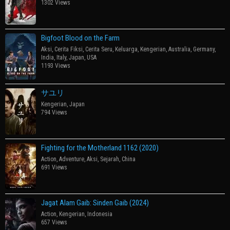
1302 Views
Bigfoot Blood on the Farm
Aksi
,
Cerita Fiksi
,
Cerita Seru
,
Keluarga
,
Kengerian
,
Australia
,
Germany
,
India
,
Italy
,
Japan
,
USA
1193 Views
サユリ
Kengerian
,
Japan
794 Views
Fighting for the Motherland 1162 (2020)
Action
,
Adventure
,
Aksi
,
Sejarah
,
China
691 Views
Jagat Alam Gaib: Sinden Gaib (2024)
Action
,
Kengerian
,
Indonesia
657 Views