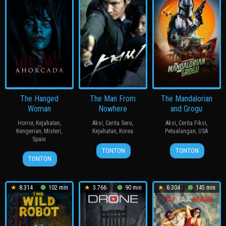
The Hanged
The Man From
The Mandalorian
Woman
Nowhere
and Grogu
Horror
,
Kejahatan
,
Aksi
,
Cerita Seru
,
Aksi
,
Cerita Fiksi
,
Kengerian
,
Misteri
,
Kejahatan
,
Korea
Petualangan
,
USA
Spain
4
이
20
Jon
TONTON
TONTON
22
Miguel
Aug
정
May
Favreau
TONTON
Apr
Ángel
2010
범
2026
2026
Lamata
8.314
102 min
3.766
90 min
6.304
145 min