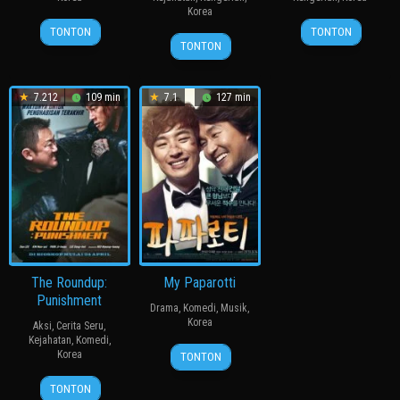
Korea
20
장
27
봉
TONTON
TONTON
19
장
Jul
훈
Jul
준
TONTON
Aug
철
2011
2006
호
2010
수
7.212
109 min
7.1
127 min
The Roundup:
My Paparotti
Punishment
Drama
,
Komedi
,
Musik
,
Korea
Aksi
,
Cerita Seru
,
Kejahatan
,
Komedi
,
14
윤
Korea
TONTON
Mar
종
24
허
2013
찬
TONTON