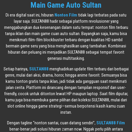
Main Game Auto Sultan
Di era digital saat ini, hiburan
Nonton Film
tidak lagi terbatas pada satu
layar saja. SULTAN88 hadir sebagai platform revolusioner yang
menggabungkan dua kesenangan dalam satu tempat: nonton film terbaru
tanpa iklan dan main game cuan auto sultan. Bayangkan saja, kamu bisa
menikmati film-film blockbuster terbaru dengan kualitas HD sambil
bermain game seru yang bisa menghasilkan uang tambahan. Kombinasi
hiburan dan peluang ini menjadikan SULTAN88 sebagai tempat favorit
generasi multitasking.
Setiap harinya,
SULTAN88
menghadirkan update film terbaru dari berbagai
genre, mulai dari aksi, drama, horor, hingga anime favorit. Semuanya bisa
kamu tonton gratis tanpa iklan, jadi tidak ada gangguan saat menikmati
jalan cerita. Platform ini dirancang dengan tampilan responsif dan user-
friendly, cocok untuk ditonton lewat HP maupun laptop. Saat film diputar,
kamu juga bisa membuka game pilihan dari koleksi SULTAN88, mulai dari
slot online hingga game strategi—semua berpotensi kasih kamu cuan
instan.
Dengan tagline “nonton santai, cuan datang sendiri”,
SULTAN88 Film
benar-benar jadi solusi hiburan zaman now. Nggak perlu pilih antara