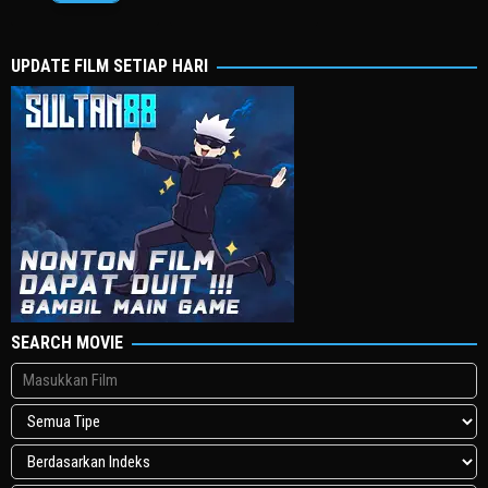
Apr
명
2024
행
UPDATE FILM SETIAP HARI
SEARCH MOVIE