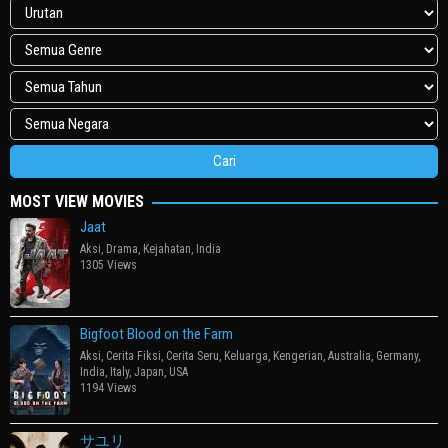
MOST VIEW MOVIES
Jaat
Aksi
,
Drama
,
Kejahatan
,
India
1305 Views
Bigfoot Blood on the Farm
Aksi
,
Cerita Fiksi
,
Cerita Seru
,
Keluarga
,
Kengerian
,
Australia
,
Germany
,
India
,
Italy
,
Japan
,
USA
1194 Views
サユリ