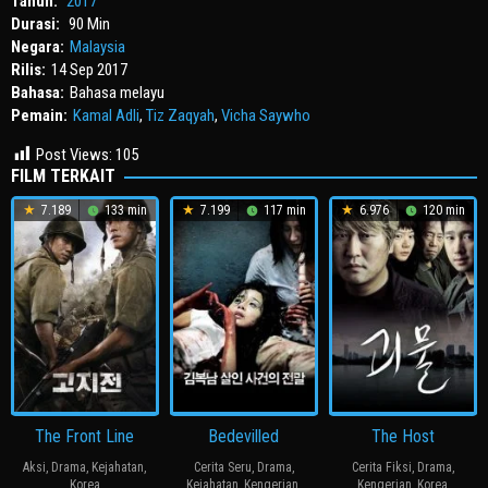
Tahun:
2017
Durasi:
90 Min
Negara:
Malaysia
Rilis:
14 Sep 2017
Bahasa:
Bahasa melayu
Pemain:
Kamal Adli
,
Tiz Zaqyah
,
Vicha Saywho
Post Views:
105
FILM TERKAIT
7.189
133 min
7.199
117 min
6.976
120 min
The Front Line
Bedevilled
The Host
Aksi
,
Drama
,
Kejahatan
,
Cerita Seru
,
Drama
,
Cerita Fiksi
,
Drama
,
Korea
Kejahatan
,
Kengerian
,
Kengerian
,
Korea