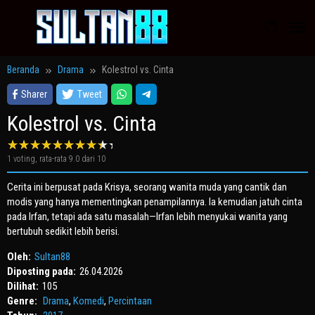
Loncat
ke
konten
Beranda
Drama
Kolestrol vs. Cinta
Sharer
Tweet
Kolestrol vs. Cinta
1
voting, rata-rata
9.0
dari 10
Cerita ini berpusat pada Krisya, seorang wanita muda yang cantik dan
modis yang hanya mementingkan penampilannya. Ia kemudian jatuh cinta
pada Irfan, tetapi ada satu masalah—Irfan lebih menyukai wanita yang
bertubuh sedikit lebih berisi.
Oleh:
Sultan88
Diposting pada:
26.04.2026
Dilihat:
105
Genre:
Drama
,
Komedi
,
Percintaan