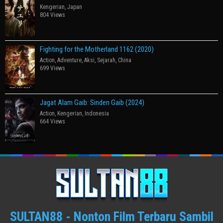
Kengerian
,
Japan
804 Views
Fighting for the Motherland 1162 (2020)
Action
,
Adventure
,
Aksi
,
Sejarah
,
China
699 Views
Jagat Alam Gaib: Sinden Gaib (2024)
Action
,
Kengerian
,
Indonesia
664 Views
SULTAN88 - Nonton Film Terbaru Sambil