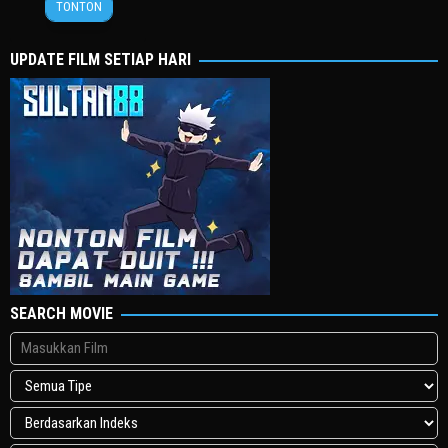
12
Ross
TONTON
May
Venokur
2023
UPDATE FILM SETIAP HARI
SEARCH MOVIE