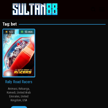
Loncat
ke
konten
Tag:
bet
6.5
93 min
Rally Road Racers
Animasi
,
Keluarga
,
Komedi
,
United Arab
Emirates
,
United
Kingdom
,
USA