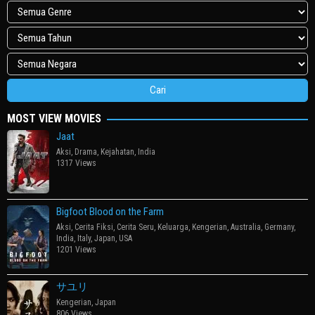
MOST VIEW MOVIES
Jaat
Aksi
,
Drama
,
Kejahatan
,
India
1317 Views
Bigfoot Blood on the Farm
Aksi
,
Cerita Fiksi
,
Cerita Seru
,
Keluarga
,
Kengerian
,
Australia
,
Germany
,
India
,
Italy
,
Japan
,
USA
1201 Views
サユリ
Kengerian
,
Japan
806 Views