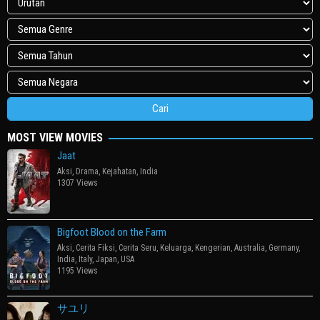
MOST VIEW MOVIES
Jaat
Aksi
,
Drama
,
Kejahatan
,
India
1307 Views
Bigfoot Blood on the Farm
Aksi
,
Cerita Fiksi
,
Cerita Seru
,
Keluarga
,
Kengerian
,
Australia
,
Germany
,
India
,
Italy
,
Japan
,
USA
1195 Views
サユリ