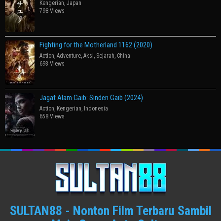
Kengerian
,
Japan
798 Views
Fighting for the Motherland 1162 (2020)
Action
,
Adventure
,
Aksi
,
Sejarah
,
China
693 Views
Jagat Alam Gaib: Sinden Gaib (2024)
Action
,
Kengerian
,
Indonesia
658 Views
SULTAN88 - Nonton Film Terbaru Sambil