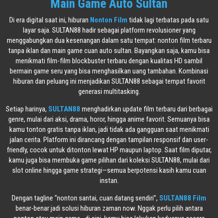
Main Game Auto Sultan
Di era digital saat ini, hiburan
Nonton Film
tidak lagi terbatas pada satu
layar saja. SULTAN88 hadir sebagai platform revolusioner yang
menggabungkan dua kesenangan dalam satu tempat: nonton film terbaru
tanpa iklan dan main game cuan auto sultan. Bayangkan saja, kamu bisa
menikmati film-film blockbuster terbaru dengan kualitas HD sambil
bermain game seru yang bisa menghasilkan uang tambahan. Kombinasi
hiburan dan peluang ini menjadikan SULTAN88 sebagai tempat favorit
generasi multitasking.
Setiap harinya,
SULTAN88
menghadirkan update film terbaru dari berbagai
genre, mulai dari aksi, drama, horor, hingga anime favorit. Semuanya bisa
kamu tonton gratis tanpa iklan, jadi tidak ada gangguan saat menikmati
jalan cerita. Platform ini dirancang dengan tampilan responsif dan user-
friendly, cocok untuk ditonton lewat HP maupun laptop. Saat film diputar,
kamu juga bisa membuka game pilihan dari koleksi SULTAN88, mulai dari
slot online hingga game strategi—semua berpotensi kasih kamu cuan
instan.
Dengan tagline “nonton santai, cuan datang sendiri”,
SULTAN88 Film
benar-benar jadi solusi hiburan zaman now. Nggak perlu pilih antara