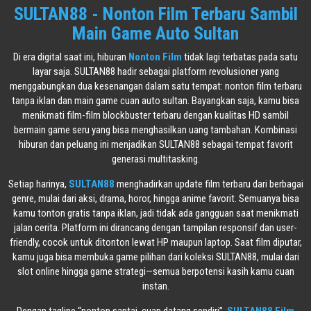
SULTAN88 - Nonton Film Terbaru Sambil
Main Game Auto Sultan
Di era digital saat ini, hiburan
Nonton Film
tidak lagi terbatas pada satu
layar saja. SULTAN88 hadir sebagai platform revolusioner yang
menggabungkan dua kesenangan dalam satu tempat: nonton film terbaru
tanpa iklan dan main game cuan auto sultan. Bayangkan saja, kamu bisa
menikmati film-film blockbuster terbaru dengan kualitas HD sambil
bermain game seru yang bisa menghasilkan uang tambahan. Kombinasi
hiburan dan peluang ini menjadikan SULTAN88 sebagai tempat favorit
generasi multitasking.
Setiap harinya,
SULTAN88
menghadirkan update film terbaru dari berbagai
genre, mulai dari aksi, drama, horor, hingga anime favorit. Semuanya bisa
kamu tonton gratis tanpa iklan, jadi tidak ada gangguan saat menikmati
jalan cerita. Platform ini dirancang dengan tampilan responsif dan user-
friendly, cocok untuk ditonton lewat HP maupun laptop. Saat film diputar,
kamu juga bisa membuka game pilihan dari koleksi SULTAN88, mulai dari
slot online hingga game strategi—semua berpotensi kasih kamu cuan
instan.