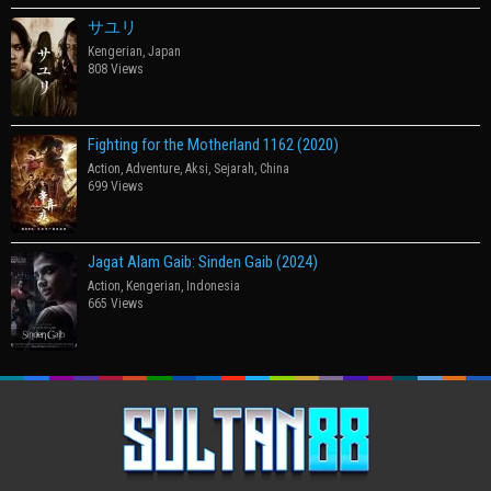
サユリ
Kengerian
,
Japan
808 Views
Fighting for the Motherland 1162 (2020)
Action
,
Adventure
,
Aksi
,
Sejarah
,
China
699 Views
Jagat Alam Gaib: Sinden Gaib (2024)
Action
,
Kengerian
,
Indonesia
665 Views