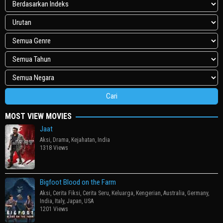
MOST VIEW MOVIES
Jaat
Aksi
,
Drama
,
Kejahatan
,
India
1318 Views
Bigfoot Blood on the Farm
Aksi
,
Cerita Fiksi
,
Cerita Seru
,
Keluarga
,
Kengerian
,
Australia
,
Germany
,
India
,
Italy
,
Japan
,
USA
1201 Views