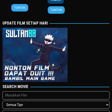
Jun
Solihun
21
Hamish
2024
TONTON
TONTON
Mar
Hamilton
2026
UPDATE FILM SETIAP HARI
SEARCH MOVIE