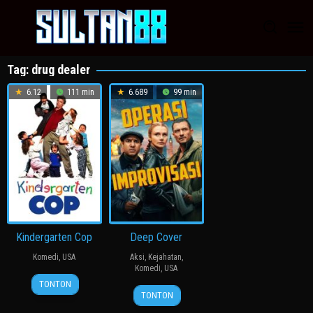
Loncat
ke
konten
Tag:
drug dealer
6.12
111 min
6.689
99 min
Kindergarten Cop
Deep Cover
Komedi
,
USA
Aksi
,
Kejahatan
,
Komedi
,
USA
21
Ivan
TONTON
12
Tom
Dec
Reitman
TONTON
Jun
Kingsley
1990