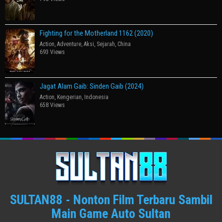
Fighting for the Motherland 1162 (2020)
Action
,
Adventure
,
Aksi
,
Sejarah
,
China
693 Views
Jagat Alam Gaib: Sinden Gaib (2024)
Action
,
Kengerian
,
Indonesia
658 Views
SULTAN88 - Nonton Film Terbaru Sambil
Main Game Auto Sultan