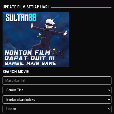
2007
UPDATE FILM SETIAP HARI
SEARCH MOVIE