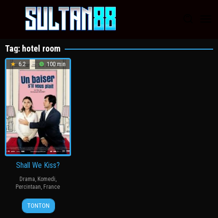
Loncat
ke
konten
Tag:
hotel room
6.2
100 min
Shall We Kiss?
Drama
,
Komedi
,
Percintaan
,
France
4
Emmanuel
TONTON
Sep
Mouret