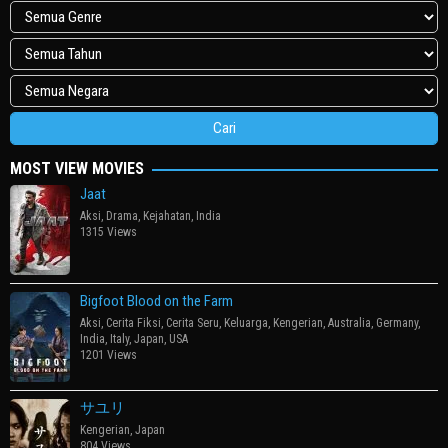
MOST VIEW MOVIES
Jaat
Aksi
,
Drama
,
Kejahatan
,
India
1315 Views
Bigfoot Blood on the Farm
Aksi
,
Cerita Fiksi
,
Cerita Seru
,
Keluarga
,
Kengerian
,
Australia
,
Germany
,
India
,
Italy
,
Japan
,
USA
1201 Views
サユリ
Kengerian
,
Japan
804 Views