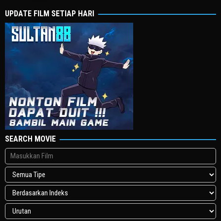
2012
UPDATE FILM SETIAP HARI
SEARCH MOVIE