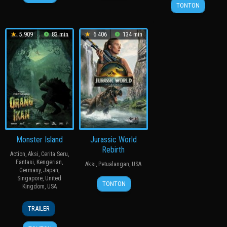
11
Lars
Sep
Sanders
2015
TONTON
Jul
Janssen
2024
2025
5.909
83 min
6.406
134 min
Monster Island
Jurassic World
Rebirth
Action
,
Aksi
,
Cerita Seru
,
Fantasi
,
Kengerian
,
Aksi
,
Petualangan
,
USA
Germany
,
Japan
,
Singapore
,
United
1
Gareth
TONTON
Kingdom
,
USA
Jul
Edwards
2025
11
Mike
TRAILER
Jul
Wiluan
2025