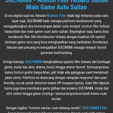
SULTAN88 - Nonton Film Terbaru Sambil
Main Game Auto Sultan
Di era digital saat ini, hiburan
Nonton Film
tidak lagi terbatas pada satu
layar saja. SULTAN88 hadir sebagai platform revolusioner yang
menggabungkan dua kesenangan dalam satu tempat: nonton film terbaru
tanpa iklan dan main game cuan auto sultan. Bayangkan saja, kamu bisa
menikmati film-film blockbuster terbaru dengan kualitas HD sambil
bermain game seru yang bisa menghasilkan uang tambahan. Kombinasi
hiburan dan peluang ini menjadikan SULTAN88 sebagai tempat favorit
generasi multitasking.
Setiap harinya,
SULTAN88
menghadirkan update film terbaru dari berbagai
genre, mulai dari aksi, drama, horor, hingga anime favorit. Semuanya bisa
kamu tonton gratis tanpa iklan, jadi tidak ada gangguan saat menikmati
jalan cerita. Platform ini dirancang dengan tampilan responsif dan user-
friendly, cocok untuk ditonton lewat HP maupun laptop. Saat film diputar,
kamu juga bisa membuka game pilihan dari koleksi SULTAN88, mulai dari
slot online hingga game strategi—semua berpotensi kasih kamu cuan
instan.
Dengan tagline “nonton santai, cuan datang sendiri”,
SULTAN88 Film