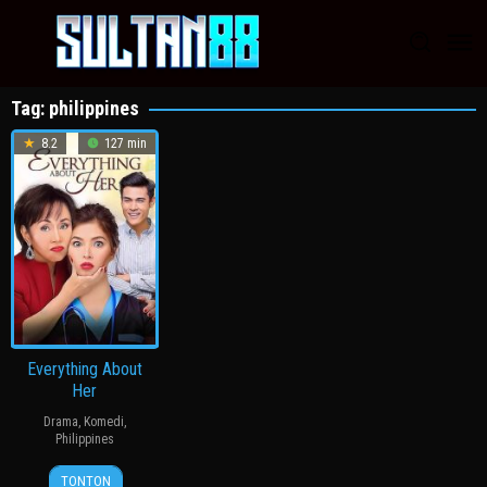
Loncat
ke
konten
Tag:
philippines
8.2
127 min
Everything About
Her
Drama
,
Komedi
,
Philippines
27
Joyce
TONTON