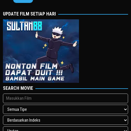
Jan
E.
2016
Bernal
UPDATE FILM SETIAP HARI
SEARCH MOVIE