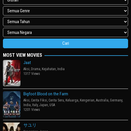
MOST VIEW MOVIES
Jaat
Aksi
,
Drama
,
Kejahatan
,
India
1317 Views
Bigfoot Blood on the Farm
Aksi
,
Cerita Fiksi
,
Cerita Seru
,
Keluarga
,
Kengerian
,
Australia
,
Germany
,
India
,
Italy
,
Japan
,
USA
1201 Views
サユリ