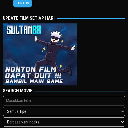
5
藍
TONTON
Oct
乃
1991
才
UPDATE FILM SETIAP HARI
SEARCH MOVIE