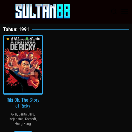
Loncat
ke
konten
Tahun:
1991
6.878
93 min
Riki-Oh: The Story
of Ricky
Aksi
,
Cerita Seru
,
Kejahatan
,
Komedi
,
Hong Kong