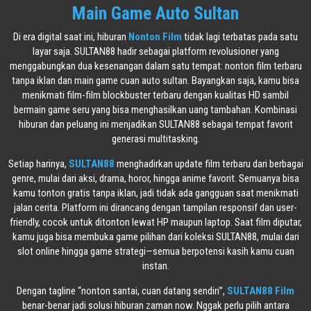
Main Game Auto Sultan
Di era digital saat ini, hiburan
Nonton Film
tidak lagi terbatas pada satu
layar saja. SULTAN88 hadir sebagai platform revolusioner yang
menggabungkan dua kesenangan dalam satu tempat: nonton film terbaru
tanpa iklan dan main game cuan auto sultan. Bayangkan saja, kamu bisa
menikmati film-film blockbuster terbaru dengan kualitas HD sambil
bermain game seru yang bisa menghasilkan uang tambahan. Kombinasi
hiburan dan peluang ini menjadikan SULTAN88 sebagai tempat favorit
generasi multitasking.
Setiap harinya,
SULTAN88
menghadirkan update film terbaru dari berbagai
genre, mulai dari aksi, drama, horor, hingga anime favorit. Semuanya bisa
kamu tonton gratis tanpa iklan, jadi tidak ada gangguan saat menikmati
jalan cerita. Platform ini dirancang dengan tampilan responsif dan user-
friendly, cocok untuk ditonton lewat HP maupun laptop. Saat film diputar,
kamu juga bisa membuka game pilihan dari koleksi SULTAN88, mulai dari
slot online hingga game strategi—semua berpotensi kasih kamu cuan
instan.
Dengan tagline “nonton santai, cuan datang sendiri”,
SULTAN88 Film
benar-benar jadi solusi hiburan zaman now. Nggak perlu pilih antara