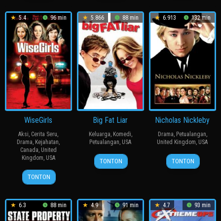
2002
2002
2002
5.4
96 min
5.866
88 min
6.913
132 min
WiseGirls
Big Fat Liar
Nicholas Nickleby
Aksi
,
Cerita Seru
,
Keluarga
,
Komedi
,
Drama
,
Petualangan
,
Drama
,
Kejahatan
,
Petualangan
,
USA
United Kingdom
,
USA
Canada
,
United
8
Shawn
27
Douglas
Kingdom
,
USA
TONTON
TONTON
Feb
Levy
Dec
McGrath
6
David
TONTON
2002
2002
Dec
Anspaugh
2002
6.3
88 min
4.9
91 min
4.7
93 min