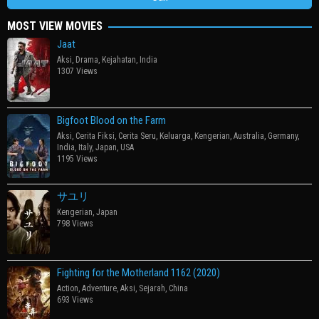
MOST VIEW MOVIES
Jaat
Aksi
,
Drama
,
Kejahatan
,
India
1307 Views
Bigfoot Blood on the Farm
Aksi
,
Cerita Fiksi
,
Cerita Seru
,
Keluarga
,
Kengerian
,
Australia
,
Germany
,
India
,
Italy
,
Japan
,
USA
1195 Views
サユリ
Kengerian
,
Japan
798 Views
Fighting for the Motherland 1162 (2020)
Action
,
Adventure
,
Aksi
,
Sejarah
,
China
693 Views