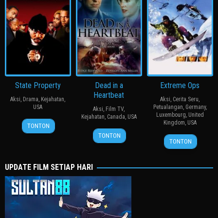
State Property
Dead in a
Extreme Ops
Heartbeat
Aksi
,
Drama
,
Kejahatan
,
Aksi
,
Cerita Seru
,
USA
Petualangan
,
Germany
,
Aksi
,
Film TV
,
Luxembourg
,
United
Kejahatan
,
Canada
,
USA
18
Abdul
Kingdom
,
USA
TONTON
3
Paul
Jan
Malik
TONTON
27
Christian
TONTON
Mar
Antier
2002
Abbott
Nov
Duguay
2002
2002
UPDATE FILM SETIAP HARI