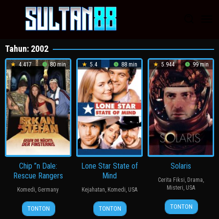
Loncat
ke
konten
Tahun:
2002
4.417
80 min
5.4
88 min
5.944
99 min
Chip ”n Dale:
Lone Star State of
Solaris
Rescue Rangers
Mind
Cerita Fiksi
,
Drama
,
Misteri
,
USA
Komedi
,
Germany
Kejahatan
,
Komedi
,
USA
27
Steven
20
Axel
23
David
TONTON
TONTON
TONTON
Nov
Soderbergh
Jun
Sand
Apr
Semel