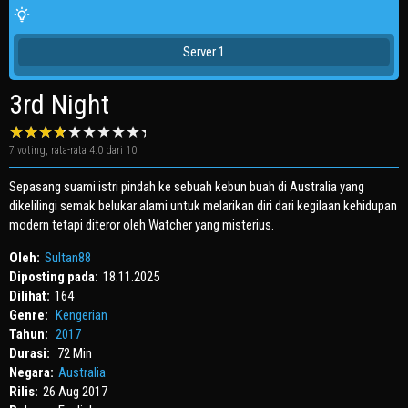
Server 1
3rd Night
7
voting, rata-rata
4.0
dari 10
Sepasang suami istri pindah ke sebuah kebun buah di Australia yang
dikelilingi semak belukar alami untuk melarikan diri dari kegilaan kehidupan
modern tetapi diteror oleh Watcher yang misterius.
Oleh:
Sultan88
Diposting pada:
18.11.2025
Dilihat:
164
Genre:
Kengerian
Tahun:
2017
Durasi:
72 Min
Negara:
Australia
Rilis:
26 Aug 2017