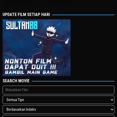
2026
二
2026
Waterfield
朗
UPDATE FILM SETIAP HARI
SEARCH MOVIE