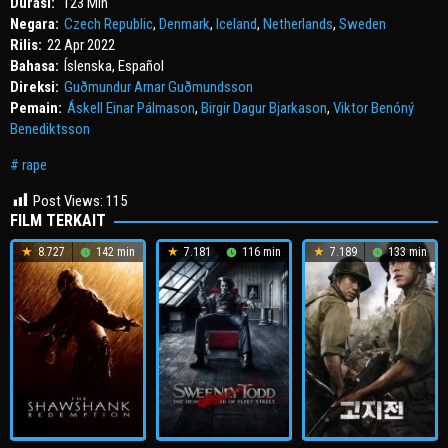
Durasi:
123 Min
Negara:
Czech Republic
,
Denmark
,
Iceland
,
Netherlands
,
Sweden
Rilis:
22 Apr 2022
Bahasa:
Íslenska, Español
Direksi:
Guðmundur Arnar Guðmundsson
Pemain:
Áskell Einar Pálmason
,
Birgir Dagur Bjarkason
,
Viktor Benóný
Benediktsson
rape
Post Views:
115
FILM TERKAIT
8.727
142 min
7.181
116 min
7.189
133 min