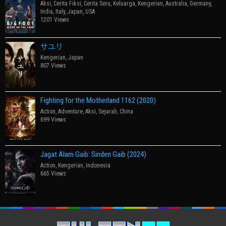
Aksi
,
Cerita Fiksi
,
Cerita Seru
,
Keluarga
,
Kengerian
,
Australia
,
Germany
,
India
,
Italy
,
Japan
,
USA
1201 Views
サユリ
Kengerian
,
Japan
807 Views
Fighting for the Motherland 1162 (2020)
Action
,
Adventure
,
Aksi
,
Sejarah
,
China
699 Views
Jagat Alam Gaib: Sinden Gaib (2024)
Action
,
Kengerian
,
Indonesia
665 Views