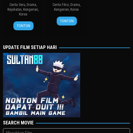
Cerita Seru
,
Drama
,
Cerita Fiksi
,
Drama
,
Kejahatan
,
Kengerian
,
Kengerian
,
Korea
Korea
27
봉
TONTON
19
장
Jul
준
TONTON
Aug
철
2006
호
2010
수
UPDATE FILM SETIAP HARI
SEARCH MOVIE