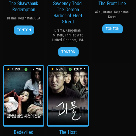
The Shawshank
Sweeney Todd:
The Front Line
Redemption
The Demon
Aksi
,
Drama
,
Kejahatan
,
Barber of Fleet
Korea
Drama
,
Kejahatan
,
USA
Street
20
장
23
John
TONTON
TONTON
Drama
,
Kengerian
,
Jul
훈
Sep
R.
Misteri
,
Thriller
,
War
,
2011
United Kingdom
,
USA
1994
Woodward
21
Tim
TONTON
Dec
Burton
2007
7.199
117 min
6.976
120 min
Bedevilled
The Host