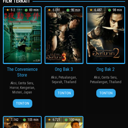
FILM TERKAIT
5.2
83 min
6.091
95 min
6.487
98 min
The Convenience
Ong Bak 3
Ong Bak 2
Store
Aksi
,
Petualangan
,
Aksi
,
Cerita Seru
,
Sejarah
,
Thailand
Petualangan
,
Thailand
Aksi
,
Cerita Seru
,
Horror
,
Kengerian
,
5
Tony
4
Tony
Misteri
,
Japan
TONTON
TONTON
May
Jaa
Dec
Jaa
20
永
2010
2008
TONTON
Feb
江
2026
二
朗
7.162
105 min
6.721
100 min