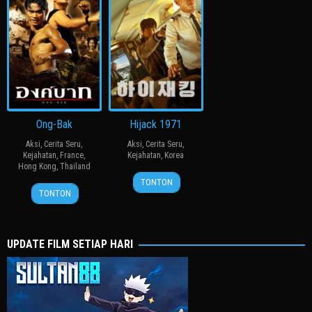
Ong-Bak
Hijack 1971
Aksi
,
Cerita Seru
,
Aksi
,
Cerita Seru
,
Kejahatan
,
France
,
Kejahatan
,
Korea
Hong Kong
,
Thailand
21
Kim
TONTON
31
ปรัชญา
Jun
Sung-
TONTON
Jan
ปิ่น
2024
han
2003
แก้ว
UPDATE FILM SETIAP HARI