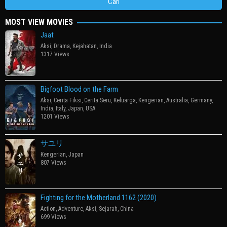
MOST VIEW MOVIES
Jaat
Aksi
,
Drama
,
Kejahatan
,
India
1317 Views
Bigfoot Blood on the Farm
Aksi
,
Cerita Fiksi
,
Cerita Seru
,
Keluarga
,
Kengerian
,
Australia
,
Germany
,
India
,
Italy
,
Japan
,
USA
1201 Views
サユリ
Kengerian
,
Japan
807 Views
Fighting for the Motherland 1162 (2020)
Action
,
Adventure
,
Aksi
,
Sejarah
,
China
699 Views