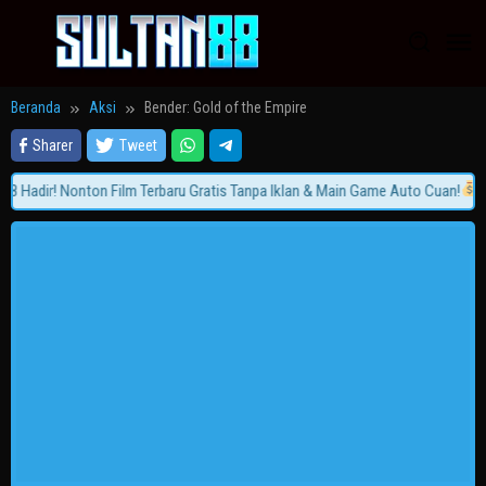
Loncat
ke
konten
Beranda
Aksi
Bender: Gold of the Empire
Sharer
Tweet
Hadir! Nonton Film Terbaru Gratis Tanpa Iklan & Main Game Auto Cuan!
Gab