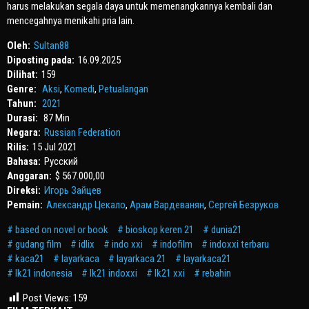
harus melakukan segala daya untuk memenangkannya kembali dan
mencegahnya menikahi pria lain.
Oleh:
Sultan88
Diposting pada:
16.09.2025
Dilihat:
159
Genre:
Aksi
,
Komedi
,
Petualangan
Tahun:
2021
Durasi:
87 Min
Negara:
Russian Federation
Rilis:
15 Jul 2021
Bahasa:
Pусский
Anggaran:
$ 567.000,00
Direksi:
Игорь Зайцев
Pemain:
Александр Цекало
,
Арам Вардеванян
,
Сергей Безруков
based on novel or book
bioskop keren 21
dunia21
gudang film
idlix
indo xxi
indofilm
indoxxi terbaru
kaca21
layarkaca
layarkaca 21
layarkaca21
lk21 indonesia
lk21 indoxxi
lk21 xxi
rebahin
Post Views:
159