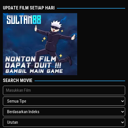
2022
UPDATE FILM SETIAP HARI
SEARCH MOVIE