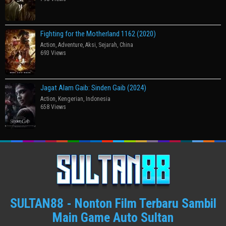
Fighting for the Motherland 1162 (2020)
Action
,
Adventure
,
Aksi
,
Sejarah
,
China
693 Views
Jagat Alam Gaib: Sinden Gaib (2024)
Action
,
Kengerian
,
Indonesia
658 Views
SULTAN88 - Nonton Film Terbaru Sambil
Main Game Auto Sultan