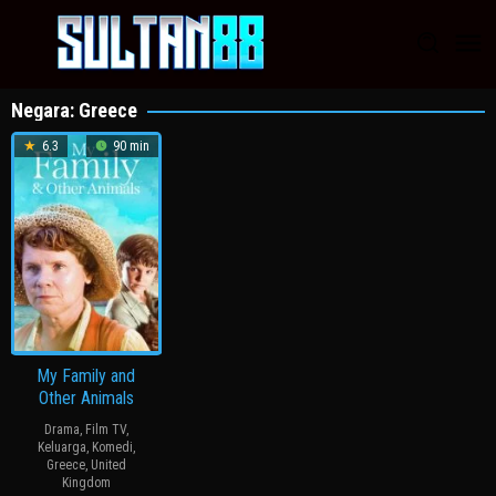
Loncat
ke
konten
Negara:
Greece
6.3
90 min
My Family and
Other Animals
Drama
,
Film TV
,
Keluarga
,
Komedi
,
Greece
,
United
Kingdom