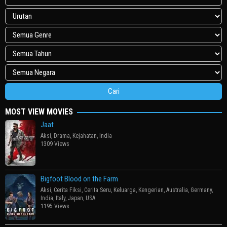
MOST VIEW MOVIES
Jaat
Aksi
,
Drama
,
Kejahatan
,
India
1309 Views
Bigfoot Blood on the Farm
Aksi
,
Cerita Fiksi
,
Cerita Seru
,
Keluarga
,
Kengerian
,
Australia
,
Germany
,
India
,
Italy
,
Japan
,
USA
1195 Views