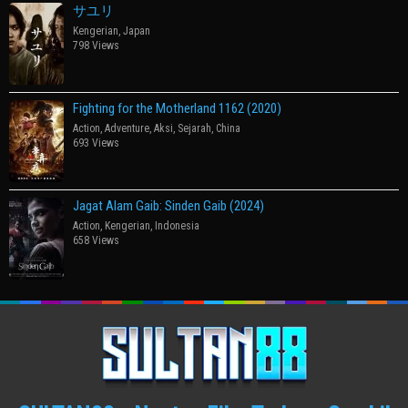
サユリ
Kengerian
,
Japan
798 Views
Fighting for the Motherland 1162 (2020)
Action
,
Adventure
,
Aksi
,
Sejarah
,
China
693 Views
Jagat Alam Gaib: Sinden Gaib (2024)
Action
,
Kengerian
,
Indonesia
658 Views