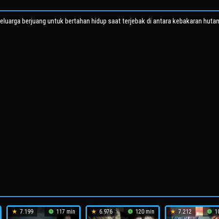
eluarga berjuang untuk bertahan hidup saat terjebak di antara kebakaran huta
7.199
117 min
6.976
120 min
7.212
10