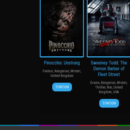
Pinocchio: Unstrung
Sweeney Todd: The
Demon Barber of
Fantasi
,
Kengerian
,
Misteri
,
Fleet Street
United Kingdom
Drama
,
Kengerian
,
Misteri
,
22
Rhys
TONTON
Thriller
,
War
,
United
Jul
Frake-
Kingdom
,
USA
2026
Waterfield
21
Tim
TONTON
Dec
Burton
2007