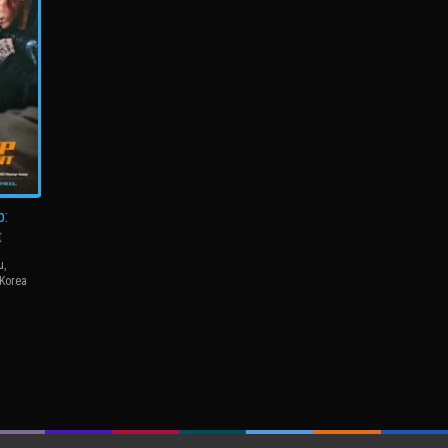
p:
t
u
,
Korea