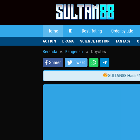
Loncat
ke
konten
Home
HD
Best Rating
Order by title
ACTION
DRAMA
SCIENCE FICTION
FANTASY
C
Beranda
Kengerian
Coyotes
Sharer
Tweet
SULTAN88 Hadir! Nont