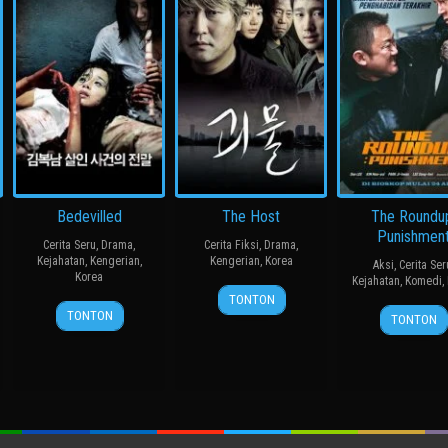
Bedevilled
The Host
The Roundu
Punishmen
Cerita Seru
,
Drama
,
Cerita Fiksi
,
Drama
,
Kejahatan
,
Kengerian
,
Kengerian
,
Korea
Aksi
,
Cerita Ser
Korea
Kejahatan
,
Komedi
,
27
봉
TONTON
19
장
24
허
Jul
준
TONTON
TONTON
Aug
철
Apr
명
2006
호
2010
수
2024
행