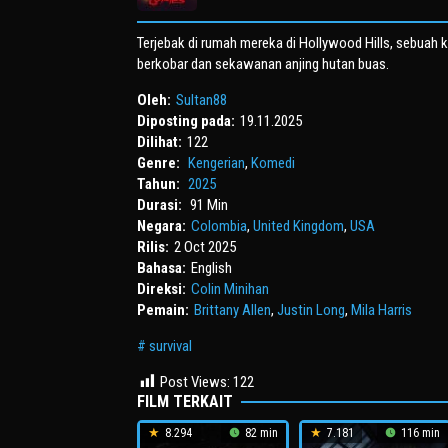
Terjebak di rumah mereka di Hollywood Hills, sebuah k
berkobar dan sekawanan anjing hutan buas.
Oleh:
Sultan88
Diposting pada:
19.11.2025
Dilihat:
122
Genre:
Kengerian
,
Komedi
Tahun:
2025
Durasi:
91 Min
Negara:
Colombia
,
United Kingdom
,
USA
Rilis:
2 Oct 2025
Bahasa:
English
Direksi:
Colin Minihan
Pemain:
Brittany Allen
,
Justin Long
,
Mila Harris
survival
Post Views:
122
FILM TERKAIT
8.294
82 min
7.181
116 min