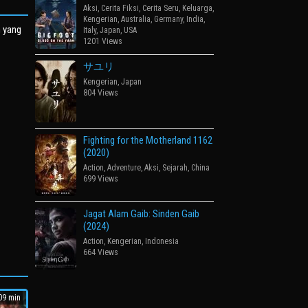
Aksi
,
Cerita Fiksi
,
Cerita Seru
,
Keluarga
,
Kengerian
,
Australia
,
Germany
,
India
,
n yang
Italy
,
Japan
,
USA
1201 Views
サユリ
Kengerian
,
Japan
804 Views
Fighting for the Motherland 1162
(2020)
Action
,
Adventure
,
Aksi
,
Sejarah
,
China
699 Views
Jagat Alam Gaib: Sinden Gaib
(2024)
Action
,
Kengerian
,
Indonesia
664 Views
9 min