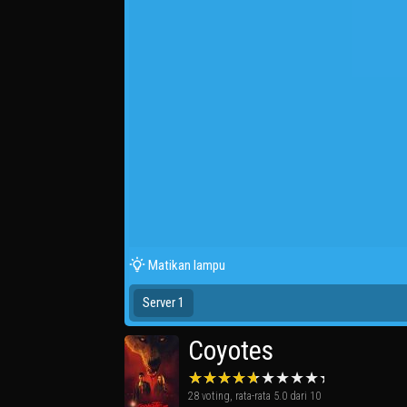
Matikan lampu
Server 1
Coyotes
28
voting, rata-rata
5.0
dari 10