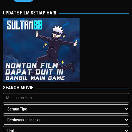
Aug
Silvestri
2023
UPDATE FILM SETIAP HARI
SEARCH MOVIE