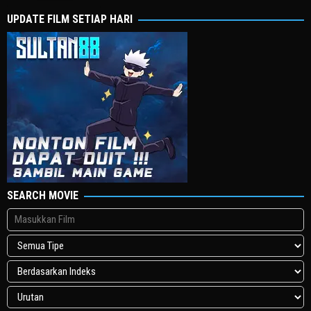
2025
UPDATE FILM SETIAP HARI
SEARCH MOVIE