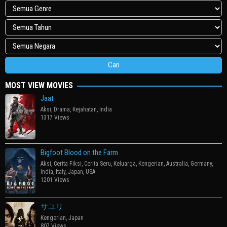
MOST VIEW MOVIES
Jaat
Aksi
,
Drama
,
Kejahatan
,
India
1317 Views
Bigfoot Blood on the Farm
Aksi
,
Cerita Fiksi
,
Cerita Seru
,
Keluarga
,
Kengerian
,
Australia
,
Germany
,
India
,
Italy
,
Japan
,
USA
1201 Views
サユリ
Kengerian
,
Japan
807 Views