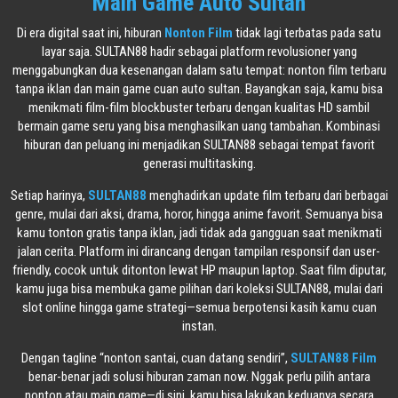
Main Game Auto Sultan
Di era digital saat ini, hiburan
Nonton Film
tidak lagi terbatas pada satu
layar saja. SULTAN88 hadir sebagai platform revolusioner yang
menggabungkan dua kesenangan dalam satu tempat: nonton film terbaru
tanpa iklan dan main game cuan auto sultan. Bayangkan saja, kamu bisa
menikmati film-film blockbuster terbaru dengan kualitas HD sambil
bermain game seru yang bisa menghasilkan uang tambahan. Kombinasi
hiburan dan peluang ini menjadikan SULTAN88 sebagai tempat favorit
generasi multitasking.
Setiap harinya,
SULTAN88
menghadirkan update film terbaru dari berbagai
genre, mulai dari aksi, drama, horor, hingga anime favorit. Semuanya bisa
kamu tonton gratis tanpa iklan, jadi tidak ada gangguan saat menikmati
jalan cerita. Platform ini dirancang dengan tampilan responsif dan user-
friendly, cocok untuk ditonton lewat HP maupun laptop. Saat film diputar,
kamu juga bisa membuka game pilihan dari koleksi SULTAN88, mulai dari
slot online hingga game strategi—semua berpotensi kasih kamu cuan
instan.
Dengan tagline “nonton santai, cuan datang sendiri”,
SULTAN88 Film
benar-benar jadi solusi hiburan zaman now. Nggak perlu pilih antara
nonton atau main game—di sini, kamu bisa lakukan keduanya secara