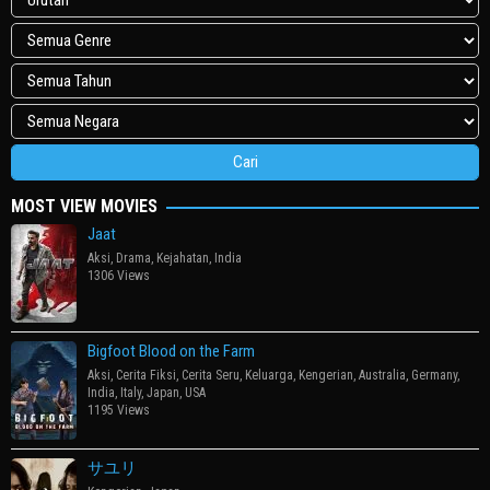
xxi
,
Razaisyam
Rashid
,
rebahin
MOST VIEW MOVIES
Jaat
Aksi
,
Drama
,
Kejahatan
,
India
1306 Views
Bigfoot Blood on the Farm
Aksi
,
Cerita Fiksi
,
Cerita Seru
,
Keluarga
,
Kengerian
,
Australia
,
Germany
,
India
,
Italy
,
Japan
,
USA
1195 Views
サユリ