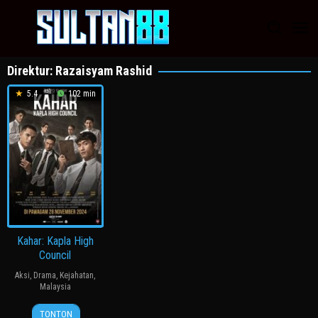
Loncat
ke
konten
Direktur:
Razaisyam Rashid
5.4
102 min
Kahar: Kapla High
Council
Aksi
,
Drama
,
Kejahatan
,
Malaysia
28
bioskop
TONTON