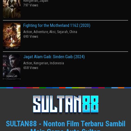
Kengerian
,
Japan
797 Views
Fighting for the Motherland 1162 (2020)
Action
,
Adventure
,
Aksi
,
Sejarah
,
China
693 Views
Jagat Alam Gaib: Sinden Gaib (2024)
Action
,
Kengerian
,
Indonesia
658 Views
SULTAN88 - Nonton Film Terbaru Sambil