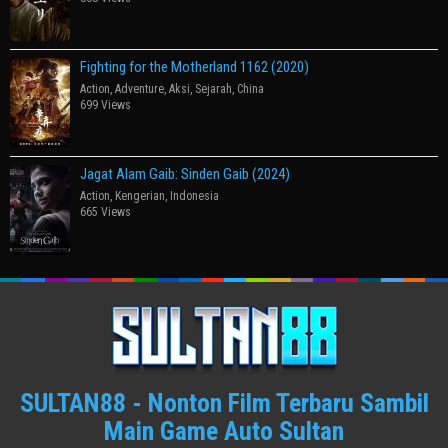
Fighting for the Motherland 1162 (2020)
Action
,
Adventure
,
Aksi
,
Sejarah
,
China
699 Views
Jagat Alam Gaib: Sinden Gaib (2024)
Action
,
Kengerian
,
Indonesia
665 Views
SULTAN88 - Nonton Film Terbaru Sambil
Main Game Auto Sultan