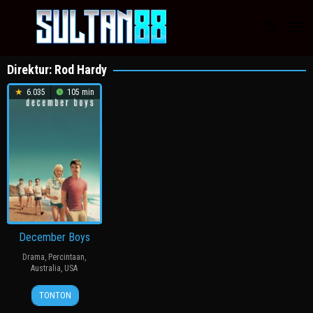
Loncat
ke
konten
Direktur:
Rod Hardy
6.035
105 min
December Boys
Drama
,
Percintaan
,
Australia
,
USA
14
Rod
TONTON
Sep
Hardy