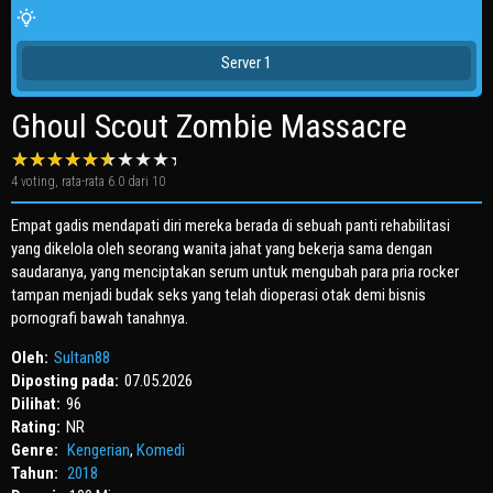
Server 1
Ghoul Scout Zombie Massacre
4
voting, rata-rata
6.0
dari 10
Empat gadis mendapati diri mereka berada di sebuah panti rehabilitasi
yang dikelola oleh seorang wanita jahat yang bekerja sama dengan
saudaranya, yang menciptakan serum untuk mengubah para pria rocker
tampan menjadi budak seks yang telah dioperasi otak demi bisnis
pornografi bawah tanahnya.
Oleh:
Sultan88
Diposting pada:
07.05.2026
Dilihat:
96
Rating:
NR
Genre:
Kengerian
,
Komedi
Tahun:
2018