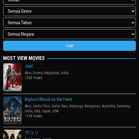
MOST VIEW MOVIES
Jaat
Aksi
,
Drama
,
Kejahatan
,
India
1305 Views
Bigfoot Blood on the Farm
Aksi
,
Cerita Fiksi
,
Cerita Seru
,
Keluarga
,
Kengerian
,
Australia
,
Germany
,
India
,
Italy
,
Japan
,
USA
1194 Views
サユリ