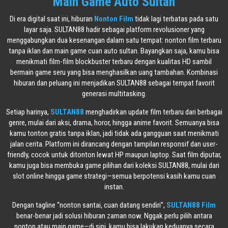
Main Game Auto Sultan
Di era digital saat ini, hiburan
Nonton Film
tidak lagi terbatas pada satu
layar saja. SULTAN88 hadir sebagai platform revolusioner yang
menggabungkan dua kesenangan dalam satu tempat: nonton film terbaru
tanpa iklan dan main game cuan auto sultan. Bayangkan saja, kamu bisa
menikmati film-film blockbuster terbaru dengan kualitas HD sambil
bermain game seru yang bisa menghasilkan uang tambahan. Kombinasi
hiburan dan peluang ini menjadikan SULTAN88 sebagai tempat favorit
generasi multitasking.
Setiap harinya,
SULTAN88
menghadirkan update film terbaru dari berbagai
genre, mulai dari aksi, drama, horor, hingga anime favorit. Semuanya bisa
kamu tonton gratis tanpa iklan, jadi tidak ada gangguan saat menikmati
jalan cerita. Platform ini dirancang dengan tampilan responsif dan user-
friendly, cocok untuk ditonton lewat HP maupun laptop. Saat film diputar,
kamu juga bisa membuka game pilihan dari koleksi SULTAN88, mulai dari
slot online hingga game strategi—semua berpotensi kasih kamu cuan
instan.
Dengan tagline “nonton santai, cuan datang sendiri”,
SULTAN88 Film
benar-benar jadi solusi hiburan zaman now. Nggak perlu pilih antara
nonton atau main game—di sini, kamu bisa lakukan keduanya secara