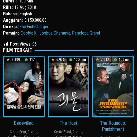
Durasi:
100 Min
Rilis:
18 Aug 2018
Bahasa:
English
Anggaran:
$ 150.000,00
Direksi:
Eric Eichelberger
Pemain:
Cookie K.
,
Joshua Cheramie
,
Penelope Grand
Post Views:
96
FILM TERKAIT
7.199
117 min
6.976
120 min
7.212
109 min
Bedevilled
The Host
The Roundup:
Punishment
Cerita Seru
,
Drama
,
Cerita Fiksi
,
Drama
,
Kejahatan
,
Kengerian
,
Kengerian
,
Korea