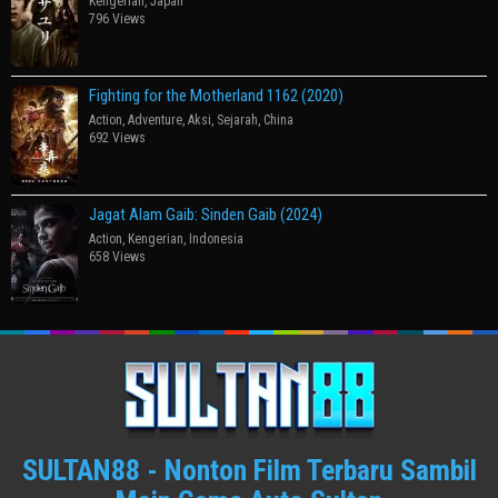
Kengerian
,
Japan
796 Views
Fighting for the Motherland 1162 (2020)
Action
,
Adventure
,
Aksi
,
Sejarah
,
China
692 Views
Jagat Alam Gaib: Sinden Gaib (2024)
Action
,
Kengerian
,
Indonesia
658 Views
SULTAN88 - Nonton Film Terbaru Sambil