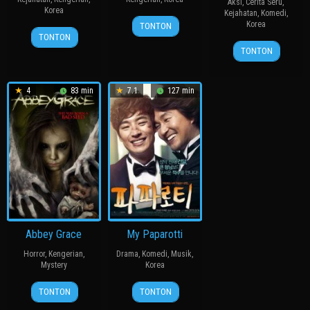
Aksi
,
Cerita Seru
,
Korea
Kejahatan
,
Komedi
,
27
봉
Korea
TONTON
19
장
Jul
준
TONTON
24
허
Aug
철
2006
호
TONTON
Apr
명
2010
수
2024
행
4
83 min
7.1
127 min
Abbey Grace
My Paparotti
Horror
,
Kengerian
,
Drama
,
Komedi
,
Musik
,
Mystery
Korea
1
Stephen
14
윤
TONTON
TONTON
Apr
Durham
Mar
종