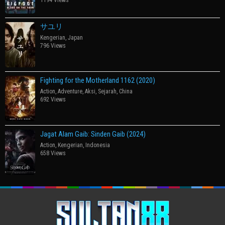
1194 Views
サユリ
Kengerian
,
Japan
796 Views
Fighting for the Motherland 1162 (2020)
Action
,
Adventure
,
Aksi
,
Sejarah
,
China
692 Views
Jagat Alam Gaib: Sinden Gaib (2024)
Action
,
Kengerian
,
Indonesia
658 Views