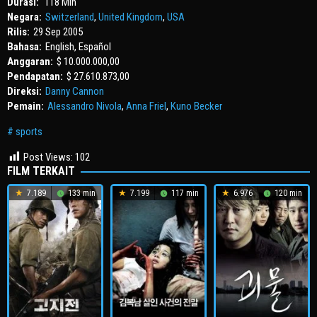
Durasi:
118 Min
Negara:
Switzerland
,
United Kingdom
,
USA
Rilis:
29 Sep 2005
Bahasa:
English, Español
Anggaran:
$ 10.000.000,00
Pendapatan:
$ 27.610.873,00
Direksi:
Danny Cannon
Pemain:
Alessandro Nivola
,
Anna Friel
,
Kuno Becker
sports
Post Views:
102
FILM TERKAIT
7.189
133 min
7.199
117 min
6.976
120 min