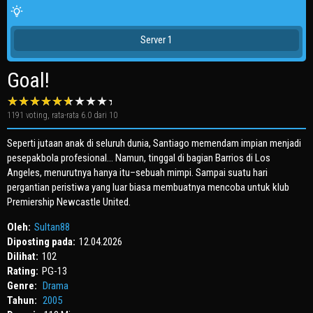
Server 1
Goal!
1191
voting, rata-rata
6.0
dari 10
Seperti jutaan anak di seluruh dunia, Santiago memendam impian menjadi
pesepakbola profesional… Namun, tinggal di bagian Barrios di Los
Angeles, menurutnya hanya itu–sebuah mimpi. Sampai suatu hari
pergantian peristiwa yang luar biasa membuatnya mencoba untuk klub
Premiership Newcastle United.
Oleh:
Sultan88
Diposting pada:
12.04.2026
Dilihat:
102
Rating:
PG-13
Genre:
Drama
Tahun:
2005