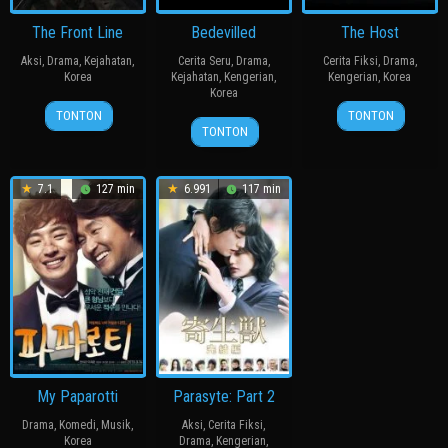
The Front Line
Bedevilled
The Host
Aksi
,
Drama
,
Kejahatan
,
Cerita Seru
,
Drama
,
Cerita Fiksi
,
Drama
,
Korea
Kejahatan
,
Kengerian
,
Kengerian
,
Korea
Korea
20
장
27
봉
TONTON
TONTON
19
장
Jul
훈
Jul
준
TONTON
Aug
철
2011
2006
호
2010
수
7.1
127 min
6.991
117 min
My Paparotti
Parasyte: Part 2
Drama
,
Komedi
,
Musik
,
Aksi
,
Cerita Fiksi
,
Korea
Drama
,
Kengerian
,