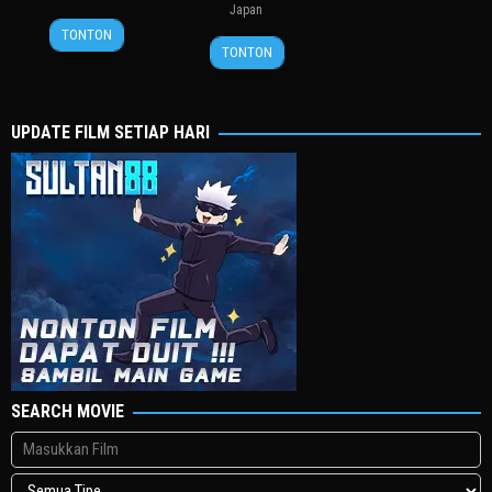
Japan
14
윤
TONTON
25
Takashi
Mar
종
TONTON
Apr
Yamazaki
2013
찬
2015
UPDATE FILM SETIAP HARI
SEARCH MOVIE