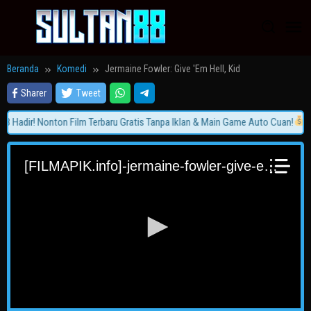
Loncat
ke
konten
Beranda
Komedi
Jermaine Fowler: Give 'Em Hell, Kid
Sharer
Tweet
Hadir! Nonton Film Terbaru Gratis Tanpa Iklan & Main Game Auto Cuan!
Gab